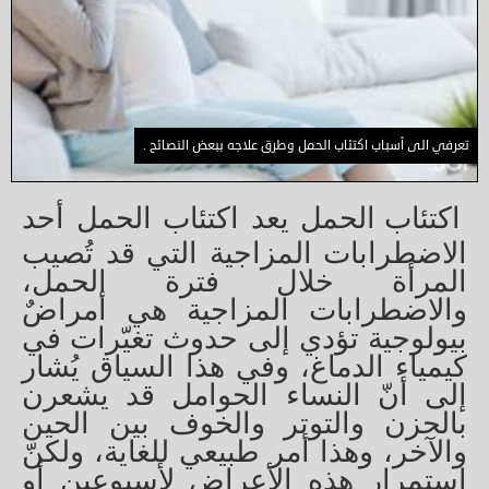
تعرفي الى أسباب اكتئاب الحمل وطرق علاجه ببعض النصائح .
اكتئاب الحمل يعد اكتئاب الحمل أحد
الاضطرابات المزاجية التي قد تُصيب
المرأة خلال فترة الحمل،
والاضطرابات المزاجية هي أمراضٌ
بيولوجية تؤدي إلى حدوث تغيّرات في
كيمياء الدماغ، وفي هذا السياق يُشار
إلى أنّ النساء الحوامل قد يشعرن
بالحزن والتوتر والخوف بين الحين
والآخر، وهذا أمر طبيعي للغاية، ولكنّ
استمرار هذه الأعراض لأسبوعين أو