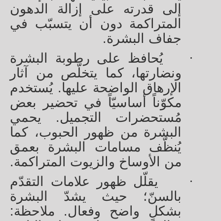
إلى قدرته على إزالة الدهون
المتراكمة دون أن يتسبّب في
جفاف البشرة.
·
يُحافظ على رطوبة البشرة
ونضارتها، كما يتخلّص من آثار
الإرهاق الواضحة عليها. يُستخدم
مكوّناً أساسيّاً في تحضير بعض
مُستحضرات التجميل. يحمي
البشرة من ظهور الحبوب، كما
يُنظّف مسامات البشرة بعمق
من الأوساخ والزيوت المتراكمة.
·
يقلّل ظهور علامات التقدّم
بالسنّ؛ حيث يشدّ البشرة
بشكلٍ واضح وفعال. ملاحظة: