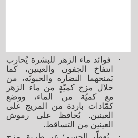
·
فوائد ماء الزهر للبشرة يُحارب
انتفاخ الجفون والعينين، كما
يَمنحهما النضارة والحيويّة، من
خلال مزج كميّةٍ من ماء الزهر
مع كميّة من الماء، ووضع
كمّادات باردة من المزيج على
العينين. يُحافظ على رموش
العينين من التساقط.
·
يُعطّر الجسم؛ عن طريق مزجِ