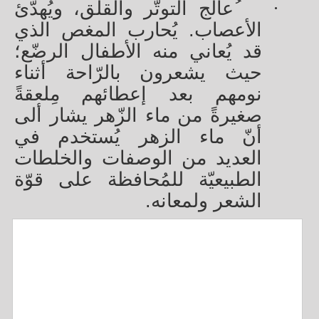
·
ُعالج التوتّر والقلق، ويُهدّئ
الأعصاب. يُحارب المغص الذي
قد يُعاني منه الأطفال الرضّع؛
حيث يشعرون بالرّاحة أثناء
نومهم بعد إعطائهم مِلعقةً
صغيرةً من ماء الزّهر يشار ألى
أنّ ماء الزهر يُستخدم في
العديد من الوصفات والخلطات
الطبيعيّة للمُحافظة على قوّة
الشعر ولمعانه.