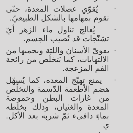
·
يُقوّي عضلات المعدة، حتّى
تقوم بمهامها بالشكل الطبيعيّ.
·
يُعالج تناول ماء الزهر أيّ
تشنّجات قد تُصيب الجسم.
·
يقويّ الأسنان واللثة ويحميها من
الالتهابات، كما يَتخلّص من رائحة
الفم المزعجة.
·
يمنع تهيّج المعدة، كما يُسهّل
هضم الأطعمة الدّسمة والتخلّص
من غازات البطن وحموضة
المعدة والغثيان، وذلك بخلطه
بماءٍ دافىء ثمّ شربه بعد الأكل.
ي