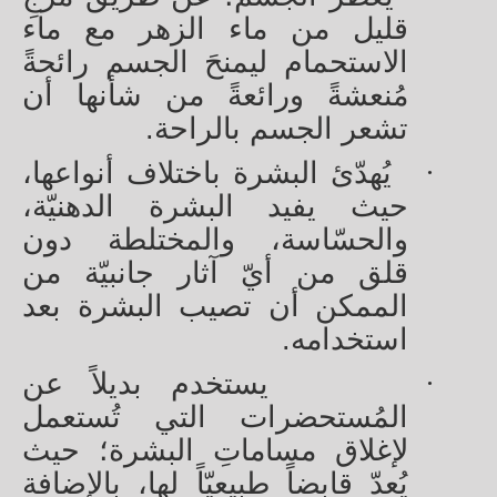
قليل من ماء الزهر مع ماء
الاستحمام ليمنحَ الجسم رائحةً
مُنعشةً ورائعةً من شأنها أن
تشعر الجسم بالراحة.
·
يُهدّئ البشرة باختلاف أنواعها،
حيث يفيد البشرة الدهنيّة،
والحسّاسة، والمختلطة دون
قلق من أيّ آثار جانبيّة من
الممكن أن تصيب البشرة بعد
استخدامه.
·
يستخدم بديلاً عن
المُستحضرات التي تُستعمل
لإغلاق مساماتِ البشرة؛ حيث
يُعدّ قابضاً طبيعيّاً لها، بالإضافة