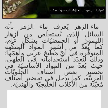
تعرفوا الى فوائد ماء الزهر للجسم والصحة .
ماء الزهر يُعرف ماء الزهر بأنّه
السائل الذي يُستخلَص من أزهار
الليمون أو الحمضيّات بشكلٍ عام،
كما يُعدّ من أشهر المواد المنكّهة
المتوفّرة في أيّ مَطبخ عربي وأهمّها؛
وذلك لتعدّد استخداماته في الطهي،
حيث يُعدّ من المواد الأساسيّة في
تحضير بعض أصناف الحلويّات
العربيّة، كما يدخل في تحضير أصناف
مُعيّنة من الأكلات الخليجيّة والهنديّة.