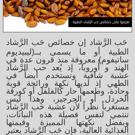
تعرفوا على خصائص حَب الرَّشاد الطبية .
حَب الرَّشاد إن خصائص حَب الرَّشاد
الطبية أو ما يسمى بــ(ليبيديوم
ساتيفوم) معروفة منذ قرون عدة في
الهند و أُوروبا، إذ يُعد حب الرَّشاد
عشبة شافية وتستخدم أيضاً في
الطهي إذ لديها نكهة ورائحة قوية
وحادة، وطعمها حار كالفلفل أو كورقة
الخردل أو الجرجير، وهذا ليس
مستغرباً نظراً لأن عشبة حَب الرَّشاد
تنتمي لنفس فصيلة هذه النباتات،
وبفضل نكهتها المميزة وقيمتها
الغذائية العالية، فإن حَب الرَّشاد يعتبر