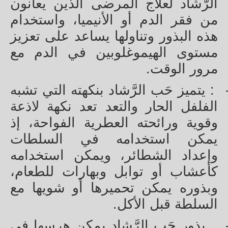
الرَّشاد لعلاج المرضى الذين يعانون
من فقر الدم أو الأنيميا، واستخدام
هذه البذور وتناولها يساعد على تعزيز
مستوى الهيموغلوبين في الدم مع
مرور الوقت.
: يتميز حَب الرَّشاد بنكهته التي تشبه
الفلفل الحار والتعد تعد نكهة لاذعة
وقوية ورائحته العطرية الفواحة، إذ
يمكن استخدامه في السلطات
وإعداد الشطائر، ويمكن استخدامه
كأعشاب أو توابل وبهارات للطعام،
وبذوره يمكن تحميرها أو شويها مع
السلطة قبل الأكل.
بذور حَب الرَّشاد يمكن هرسها في