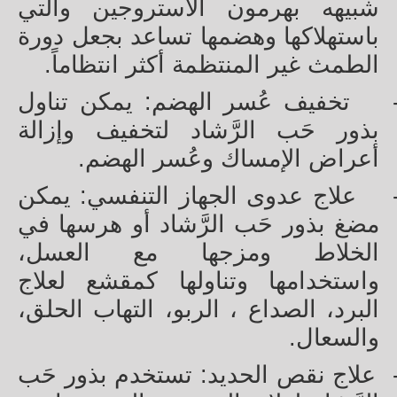
شبيهه بهرمون الاستروجين والتي
باستهلاكها وهضمها تساعد بجعل دورة
الطمث غير المنتظمة أكثر انتظاماً.
تخفيف عُسر الهضم: يمكن تناول
بذور حَب الرَّشاد لتخفيف وإزالة
أعراض الإمساك وعُسر الهضم.
علاج عدوى الجهاز التنفسي: يمكن
مضغ بذور حَب الرَّشاد أو هرسها في
الخلاط ومزجها مع العسل،
واستخدامها وتناولها كمقشع لعلاج
البرد، الصداع ، الربو، التهاب الحلق،
والسعال.
علاج نقص الحديد: تستخدم بذور حَب