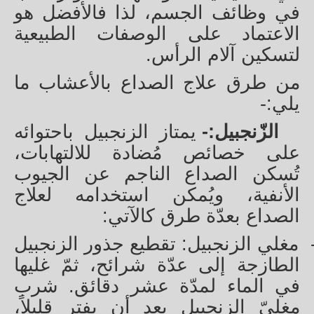
في وظائف الجسم، لذا فالأفضل هو
الاعتماد على الوصفات الطبيعية
لتسكين آلام الرأس.
من طرق علاج الصداع بالأعشاب ما
يلي:-
الزّنجبيل:-
يمتاز الزنجبيل باحتوائه
على خصائص مُضادة للالتهابات،
تُسكن الصداع الناجم عن الجيوب
الأنفية، ويُمكن استخدامه لعلاج
الصداع بعدّة طرق كالآتي:
مغلي الزنجبيل: تقطيع جذور الزنجبيل
الطازجة إلى عدّة شرائح، ثمّ غليها
في الماء لمدّة عشر دقائق. شرب
مغليّ الزنجبيل بعد أن يفتر قليلاً،