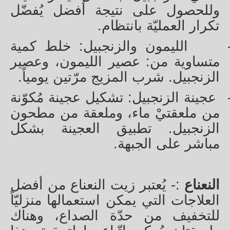
وللحصول على نتيجة أفضل يُفضّل
تكرار العمليّة بانتظام.
الليمون والزنجبيل: خلط كمية
متساوية من: عصير الليمون، وعصير
الزنجبيل. شرب المزيج مرّتين يومياً.
عجينة الزنجبيل: تشكيل عجينة مُكوّنة
من ملعقتيْ ماء، وملعقة من مطحون
الزنجبيل. تطبيق العجينة بشكل
مباشر على الجبهة.
النعناع
:- يُعتبر زيت النعناع من أفضل
العلاجات التي يمكن استعمالها منزليّاً
للتخفيف من حدّة الصداع، وهناك