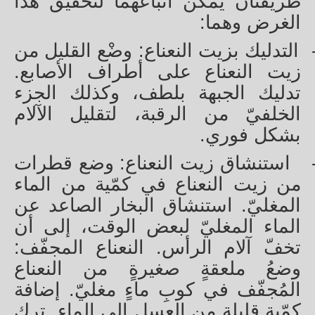
طريقتان يُمكن اتّباعهما لتحقيق هذا
الغرض وهما:
التدليك بزيت النعناع: وضْع القليل من
زيت النعناع على أطراف الأصابع.
تدليك الجبهة بلطف، وكذلك الجزء
الخلفيّ من الرقبة، لتقليل الآلام
بشكل فوري.
استنشاق زيت النعناع: وضع قطرات
من زيت النعناع في كمّية من الماء
المغليّ. استنشاق البخار الصاعد عن
الماء المغليّ لبعض الوقت، إلى أن
تخفّ آلام الرأس. النعناع المجفّف:
وضعُ ملعقةٍ صغيرةٍ من النعناع
المُجفّف في كوبِ ماءٍ مغليّ. إضافة
كمّية قليلة من العسل إلى الماء. ترك