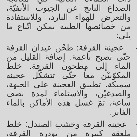
الصداع الناتج عن الجيوب الأنفيّة،
والتعرض للهواء البارد، وللاستفادة
من خصائصها الطبية يمكن اتّباع ما
يلي:
عجينة القرفة: طحْن عيدان القرفة
حتّى تصبح ناعمة. إضافة القليل من
الماء إلى مطحون القرفة. خلط
المكوّنيْن معاً حتّى تتشكّل عجينة
سميكة. تطبيق العجينة على الجبهة،
والصدغيْن، والاستلقاء لمدة نصف
ساعة، ثمّ غسل هذه الأماكن بالماء
الفاتر.
عجينة القرفة وخشب الصندل: خلط
ملعقة كبيرة من بودرة القرفة،