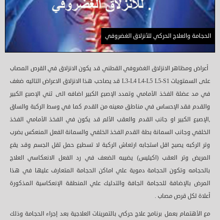
الحجامة والعلاج الحركي للأنزلاق الغضروفي
أعراض ومظاهر الانزلاق الغضروفي القطني قد يكون الانزلاق في القرص المصاب
على السمتويات L3-L4 L4-L5 L5-S1 قد يصاحب هذا الانزلاق الاعراض التاليه ضغف
في مد عضلة الفخذ الأمامي وتمدد الإصبع الكبير اضافه الى ثني الإصبع الكبير
والقدم فقد الإحساس في مناطق معينه من القدم كما في وسط الركبة والساق
,الإصبع الكبير او جانب القدم والعقب الألم قد يكون في الفخذ الأمامي الفخذ
الخلفي وجانب السمانة بطة القدم الفخذ الخلفي والسمانة الفعل المنعكس بضرب
وتر الركبه يصبح اقل استجابه ارتعاش الركبة لا تسطيع حمل ثقل الجسم وقد يقع
المريض وتر العقب (اكيليس) يضيبه الضعف في رد الفعل الانعكاسي العلاج
بالحجامه وتكون الحجامة دموية علي اماكن الحجامة المتعارف عليها في هذا
المرض بالإضافة للحجامة الجافة والتدليك علي المنطقة الإنعكاسية المذكورة
أعلاة لكل قرص مصاب .
مع الأهتمام بعمل برنامج علاج حركي بالتمرينات العلاجية بعد إجراء الحجامة وذلك