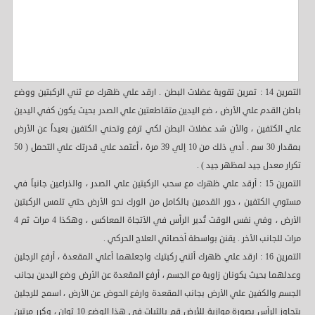
التمرين 14 : تمرين تقوية عضلات البطن . ارقد علي ظهرك مع ثني الركبتين ووضع
باطن القدم علي الأرض ، ضع اليدين متقاطعتين علي الصدر بحيث يكون كفي اليدين
علي الكتفين ، والأن شد عضلات البطن لكي ترفع وتحني الكتفين بعيداً عن الأرض
بمقدار 30 سم . أدي ذلك من 10 إلي 39 مرة ، أعتمد علي قدرتك علي التحمل ( 50
تكرار معدل جيد لمظهر جيد ) .
التمرين 15 : أرقد علي ظهرك مع سحب الركبتين علي الصدر ، والذراعين جانباً في
مستوي الكتفين ، دور القدمين بالكامل من الورك نحو الأرض حتي تلمس الركبتين
الأرض ، وفي نفس الوقت تُدير الرأس في الأتجاة المعاكس ، وهكذا 4 مرات ثم 4
مرات للجانب الأخر . يقنن بواسطة أخصائي العلاج الحركي .
التمرين 16 : ارقد علي ظهرك أثني ركبتيك واجعلهما أعلي المقعدة ، أرفع الرجلين
وعدلهما بحيث يكونان زاوية مع الجسم ، أرفع المقعدة عن الأرض وضع اليدين بجانب
الجسم والكفين علي الأرض بجانب المقعدة وارفع الحوض عن الأرض ، اسمح للرجلين
بتجاوز الرأس بصورة موازية للأرض قم بالثبات في هذا الوضع 10 ثوان ، وكرر مرتين