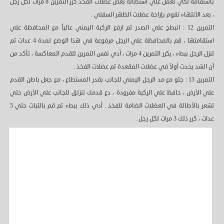
باستقامة لكي تعمل علي استطالة بعض عضلات الفخذ كرر التمرين 8 مرات لكل رجل
، بعد الأنتهاء تقوم بإراحة عضلات الظهر السفلي .
التمرين 12 : انبطح علي الصدر ثم ارفع الركبة اليمني عالياً مع المحافظة علي
استقامتها ، قم بالمحافظة علي الرجل مرفوعة في هذا الوضع لمدة 4 عدات ثم
تنزل الرجل ببطء ، يكرر التمرين 4 مرات ، أدي نفس التمرين للقدم المعاكسة ، تأكد من
أن الشد يحدث أولاً في عضلات المقعدة ثم عضلات الفخذ .
التمرين 13 : جثو مع مد الرجل اليمني للجانب بقدر المستطاع ، مع جعل باطن القدم
علي الأرض ، حافظ علي الركبة مفرودة ، دع قدمك تنزلق للجانب علي الأرض حتي
تشعر بالأطالة في العضلات الضامة للفخذ . أدي ذلك ببطء ثم قم بالثبات حتي 5
عدات ، كرر ذلك 3 مرات لكل رجل .