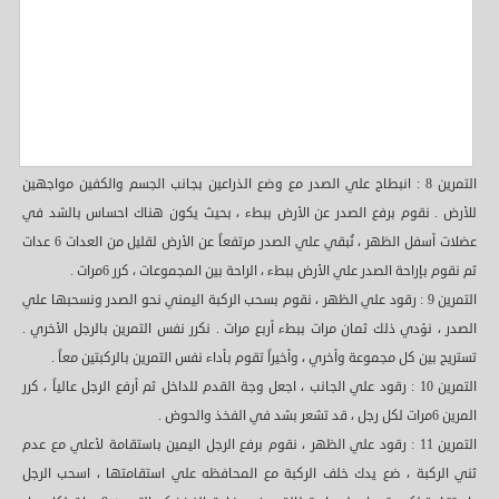
التمرين 8 : انبطاح علي الصدر مع وضع الذراعين بجانب الجسم والكفين مواجهين
للأرض . نقوم برفع الصدر عن الأرض ببطء ، بحيث يكون هناك احساس بالشد في
عضلات أسفل الظهر ، نُبقي علي الصدر مرتفعاً عن الأرض لقليل من العدات 6 عدات
ثم نقوم بإراحة الصدر علي الأرض ببطء ، الراحة بين المجموعات ، كرر 6مرات .
التمرين 9 : رقود علي الظهر ، نقوم بسحب الركبة اليمني نحو الصدر ونسحبها علي
الصدر ، نؤدي ذلك ثمان مرات ببطء أربع مرات . نكرر نفس التمرين بالرجل الأخري .
تستريح بين كل مجموعة وأخري ، وأخيراً تقوم بأداء نفس التمرين بالركبتين معاً .
التمرين 10 : رقود علي الجانب ، اجعل وجة القدم للداخل ثم أرفع الرجل عالياً ، كرر
المرين 6مرات لكل رجل ، قد تشعر بشد في الفخذ والحوض .
التمرين 11 : رقود علي الظهر ، نقوم برفع الرجل اليمين باستقامة لأعلي مع عدم
ثني الركبة ، ضع يدك خلف الركبة مع المحافظه علي استقامتها ، اسحب الرجل