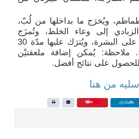
طماطم، ويُخرَج ما بداخلها من لُبّ،
لزبادي إلى وعاء الخلط، وتُمزَج
المكونات جيداً. يُوضَع المزيج على البشرة، ويُترَك عليها مدّة 30
ء. ملاحظة: يُمكن إضافة ملعقتيْن
للحصول على نتائج أفضل
.
اسليه من هنا
Save
لينكدإن