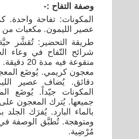
وصفة التفاح :-
المكونات: تفاحة واحدة. ك
عصير الليمون. مكعبات من ال
طريقة التحضير: تُقشَّر حبَّة
شرائح التّفاح في وعاء الخ
منقوعة فيه 
دقائق. يُضاف عصير الليم
المكونات جيّداً. يُوضَع 
بالماء البارد. يُفرَك الجلد
ومتوهجة. تُطبَّق الوصفة 
مُرْضِية.