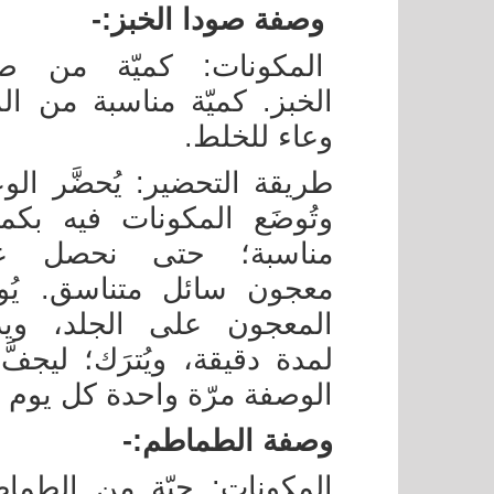
وصفة صودا الخبز:-
المكونات: كميّة من صو
الخبز. كميّة مناسبة من الم
وعاء للخلط.
طريقة التحضير: يُحضَّر الوع
وتُوضَع المكونات فيه بكم
مناسبة؛ حتى نحصل ع
معجون سائل متناسق. يُوض
المعجون على الجلد، ويدل
لمدة دقيقة، ويُترَك؛ ليجفَّ ت
الوصفة مرّة واحدة كل يوم
وصفة الطماطم:-
المكونات: حبّة من الطماط