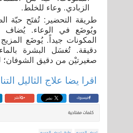
الزبادي. وعاء للخلط.
طريقة التحضير: تُفتَح حبّة ال
ويُوضَع في الوعاء. يُضاف ا
دقيقة. تُغسَل البشرة بالما
صغيرتيْن من دقيق الشوفان؛ 
اقرا يضا علاج الثاليل التن
فيسبوك
أنشر
كلمات مفتاحية
تبيض الجسم
طرق تبيض الجسم