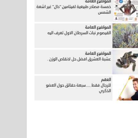
المواضيع العامة
خمسة مصادر طبيعية لفيتامين "دال" غير اشعة
الشمس
المواضيع العامة
القيصوم نبات السرطان الاول تعرف اليه
المواضيع العامة
عشبة العشرق افضل حل لانقاص الوزن .
العقم
للرجال فقط .....سبعة حقائق حول العضو
الذكري