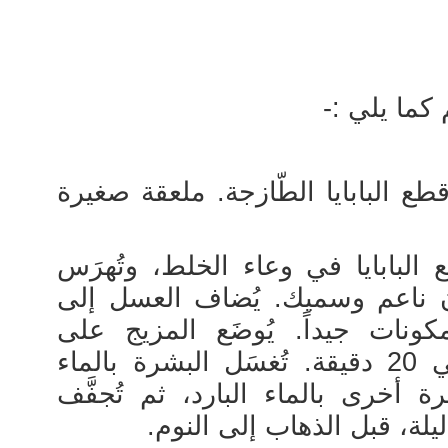
كما يلي :-
 البابايا الطّازجة. ملعقة صغيرة
 البابايا في وعاء الخلط، وتُهرَس
ن ناعم وسميك. يُضاف العسل إلى
لمكونات جيداً. يُوضَع المزيج على
البشرة، ويُترَك عليها حوالي 20 دقيقة. تُغسَل البشرة بالماء
ة أخرى بالماء البارد، ثم تُجفَّف
ليلة، قبل الذهاب إلى النوم.