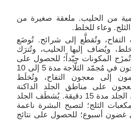
مية من الحليب. ملعقة صغيرة من
ثلج. وعاء للخلط.
 التفاح، وتُقطَّع إلى شرائح. تُوضَع
لط، ويُضاف إليها الحليب، وتُترَك
مدة 20 دقيقة. تُمزَج المكونات جيّداً؛ للحصول على
معجون كريمي. يُوضَع المعجون في مُجمّد الثلّاجة مدة 5 إلى 10
ون إلى معجون التفاح، وتُخلَط
المعجون على مناطق الجلد الداكنة
جميعها. يُترك المعجون على الجلد مدة 15 دقيقة. يُشطَف الجلد
 بمكعبات الثلج؛ لتصبح البشرة ناعمة
في غضون أسبوع؛ للحصول على نتائج