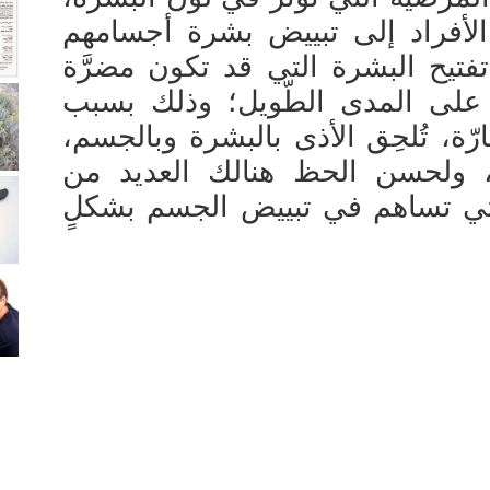
 الأفراد إلى تبييض بشرة أجسامهم
يح البشرة التي قد تكون مضرَّة
ا على المدى الطّويل؛ وذلك بسبب
رّة، تُلحِق الأذى بالبشرة وبالجسم،
، ولحسن الحظ هنالك العديد من
التي تساهم في تبييض الجسم بشكلٍ