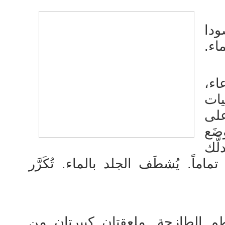
دا
اء.
اء،
يات
لى
َع
َّك
ماماً. يُشطَف الجلد بالماء. تُكَرَّر
م الطازجة. ملعقتان كبيرتان من