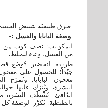
طرق طبيعيّة لتبييض الجسم 
وصفة البابايا والعسل :-
المكونات: نصف كوب من قطع
من العسل. وعاء للخلط.
طريقة التحضير: تُوضَع قطع
جيّداً؛ للحصول على معجو
معجون البابايا، وتُمزَج ا
الدّافئ. تُشْطَف البشرة مر
بالطبطبة. تُكرَّر الوصفة كل 