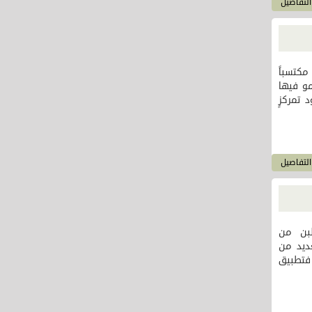
لتفاصيل
 مكتسباً
و فيها
 تمركزٍ
لتفاصيل
لبن من
ديد من
فتطبيق