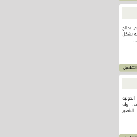
ى يحتاج
فه بشكل
..
لتفاصيل
الحولية
ت، وله
الشعير