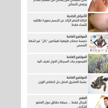
الحل النهائي لمن يعاني من مسمار القدم
وبعض النصائح.
الأمراض الجلدية
لازالة الشعر الزائد عن الجسم بصورة نهائيه
للنساء فقط
المواضيع العامة
خمسة مصادر طبيعية لفيتامين "دال" غير اشعة
الشمس
المواضيع العامة
القيصوم نبات السرطان الاول تعرف اليه
المواضيع العامة
عشبة العشرق افضل حل لانقاص الوزن .
العقم
للرجال فقط .....سبعة حقائق حول العضو
الذكري