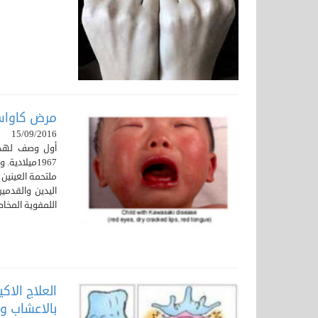
مرض كاواساكي I
15/09/2016
أول وصف لهذا
1967ميلادي
ملتحمة العينين
اليدين والقدمي
اللمفوية المخا
العلاج الاك
بالاعشاب وا