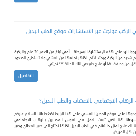
 الركب عولجت عبر الاستشارات موقع الطب البديل
دكتوري العزيز أرجوا الرد علي هذه الإستشارة البسيطة .. أمي تبلغ من العمر 70 عام والركبة
م شديد من الركبة ويمتد لألم الظهر تمنعها من المشي ولا تستطيع الصعود
ل من وصفة لها أو علاج طبيعي لتلك الحالة ؟!؟ تحيتي.
التفاصيل
الرهاب الاجتماعي بالاعشاب والطب البديل؟
جدوها على موقع الحصن النفسي على هذا الرابط اضغط هنا السلام عليكم
ردها هنا لكي تبعث الامل في نفوس المصابين بالرهاب الاجتماعي
الك علاج لمثل حالتهم في الطب البديل لكنها تحتاج الى صبر المعالج وصبر
 اهل المريض.