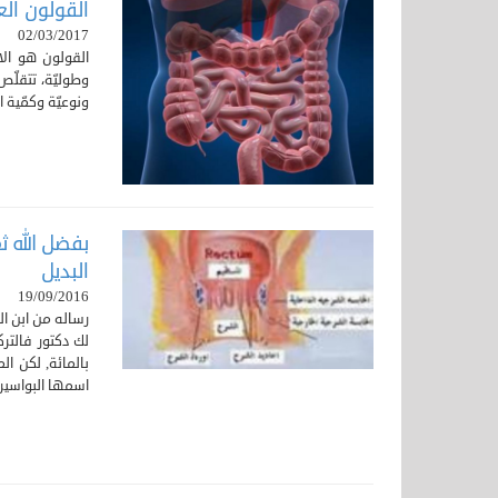
القولون ال
02/03/2017
القولون هو الا
وطوليّة، تتقلّ
ونوعيّة وكمّية 
بفضل الله ث
البديل
19/09/2016
رساله من ابن ال
بالمائة, لكن ا
اسمها البواسير 