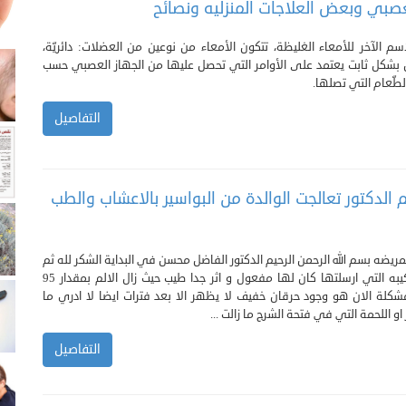
عصبي وبعض العلاجات المنزليه ونصائح
سم الآخر للأمعاء الغليظة، تتكون الأمعاء من نوعين من العضلات: دائريّة،
ص بشكل ثابت يعتمد على الأوامر التي تحصل عليها من الجهاز العصبي حسب
الطّعام التي تصلها.
التفاصيل
م الدكتور تعالجت الوالدة من البواسير بالاعشاب والطب
مريضه بسم الله الرحمن الرحيم الدكتور الفاضل محسن في البداية الشكر لله ثم
لك دكتور فالتركيبه التي ارسلتها كان لها مفعول و اثر جدا طيب حيث زال الالم بمقدار 95
لمشكلة الان هو وجود حرقان خفيف لا يظهر الا بعد فترات ايضا لا ادري ما
او اللحمة التي في فتحة الشرج ما زالت ...
التفاصيل