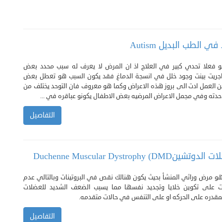
ي الطب البديل Autism
 فعلا تحدي كبير في العلاج اذ ان المرض لا يعرف له سبب محدد بعض
 اجريت بينت وجود خلل في انسجة الدماغ فقد يكون السبب هو تعطل بعض
 العمل ادت الى بروز هذه الاعراض وكما هو معروف فان التوحد يختلف من
دته وفي مجمل الاعراض المرضيه بعض الاطفال يكونو عباقره في ...
التفاصيل
Duchenne Muscular Dystrophy (
و مرض وراثي المنشأ بحيث يكون هنالك نقص في البروتينات وبالتالي عدم
 على تكوين خلايا وتجديد نفسها مما يسبب الضعف الشديد للعضلات
لمقدره على الحركه او على التنفس في حالات متقدمه.
التفاصيل