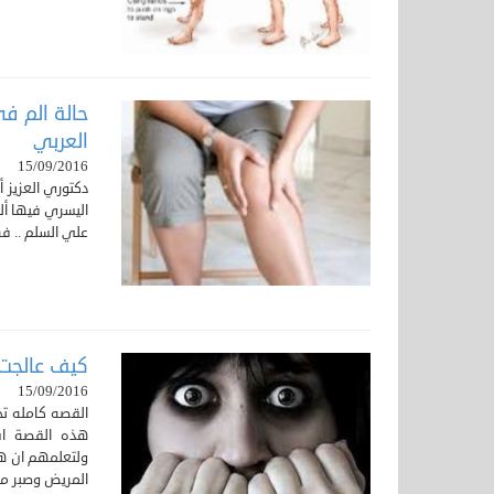
حالة الم في
العربي
15/09/2016
اليسري فيها أل
علي السلم .. فه
كيف عالجت 
15/09/2016
القصه كامله ت
هذه القصة اس
ولتعلمهم ان هن
المريض وصبر من