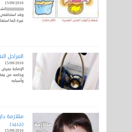
15/09/2016
(((((((((((((((ا
غيرة كما استفاد
المراحل الن
15/09/2016
الإصابة بمرض
وخاصه من يفقد
وأسبابه.
متلازمة داو
(جديد)
15/09/2016