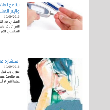
برنامج لعلاج
والإبر العشب
19/09/2016
السكري من النو
التي ثابرت ونج
التجانسي, الإبر 
استشاره عبر
19/09/2016
,علما أنني لا أ