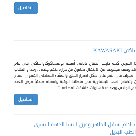
التفاصيل
KAWASAK
 المرض كتبه طبيب أطفال ياباني أسمه توميساكوكاواساكي في عام
ة. وقد وصف مجموعة من الأطفال يعانون من حرارة طفح جلدي ، رمد أو التهاب
 ، تغيرات في الفم على شكل احمرار الحلق والغشاء المخاطي الفموي انتفاخ
ن وتضخم الغدد الليمفاوية في منطقة الرقبة واسماه مبدئياً مرض الغدد
طي الجلدي وبعد عدة سنوات اكتشفت المضاعفات ...
التفاصيل
يد لالم اسفل الظهر وعرق النسا الجهة اليسرى
لطب البديل