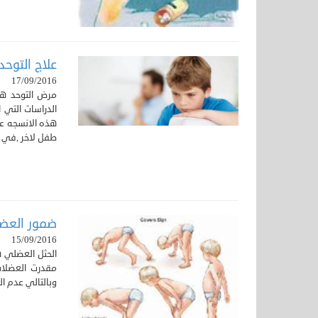
علاج التوحد ف
17/09/2016
مرض التوحد هو
الدراسات التي
هذه الانسجه عن
طفل لاخر ,في ح
ضمور العضلات الدوتشينDMD
15/09/2016
الحثل العضلي ه
مقدرت العضلات
وبالتالي عدم ا