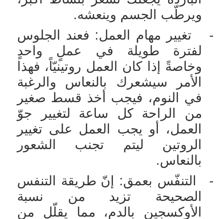
ويرطّب الجسم وينعشه.
-
تغيير مهام العمل: فعند الجلوس
لفترة طويلة في عملٍ واحدٍ
وخاصةً إذا كان العمل روتينيّاً، فهذا
الأمر سيشعرك بالنعاس والرغبة
في النوم، فيجب أخذ قسط صغير
من الراحة كل ساعة لتغيير جوّ
العمل، أو يجب العمل على تغيير
الروتين ليتم تجنب الشعور
بالنعاس.
-
التنفّس بعمق: إنّ طريقة التنفس
الصحيحة تزيد من نسبة
الأوكسجين بالدم، مما يقلّل من