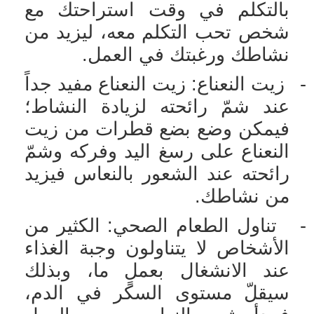
بالتكلم في وقت استراحتك مع
شخص تحب التكلم معه، ليزيد من
نشاطك ورغبتك في العمل.
-
زيت النعناع: زيت النعناع مفيد جداً
عند شمّ رائحته لزيادة النشاط؛
فيمكن وضع بضع قطرات من زيت
النعناع على رسغ اليد وفركه وشمّ
رائحته عند الشعور بالنعاس فيزيد
من نشاطك.
-
تناول الطعام الصحي: الكثير من
الأشخاص لا يتناولون وجبة الغذاء
عند الانشغال بعملٍ ما، وبذلك
سيقلّ مستوى السكر في الدم،