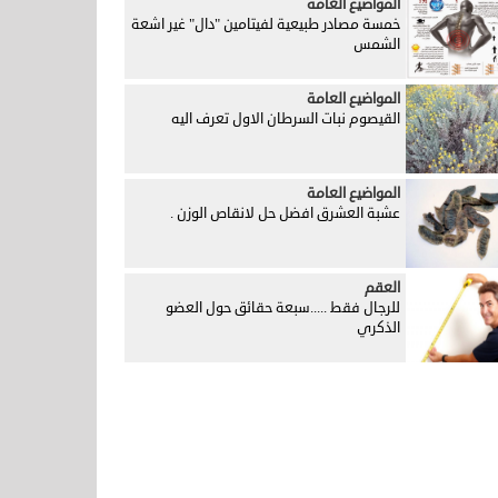
المواضيع العامة
خمسة مصادر طبيعية لفيتامين "دال" غير اشعة
الشمس
المواضيع العامة
القيصوم نبات السرطان الاول تعرف اليه
المواضيع العامة
عشبة العشرق افضل حل لانقاص الوزن .
العقم
للرجال فقط .....سبعة حقائق حول العضو
الذكري