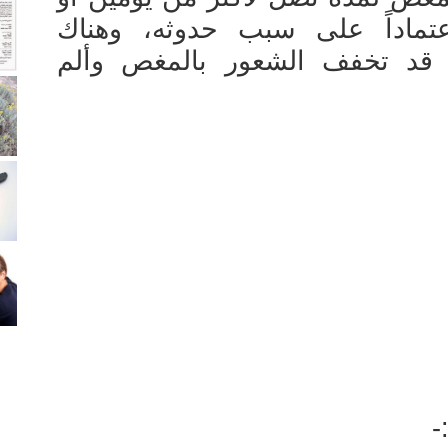
عتماداً على سبب حدوثه، وهناك
قد تخفف الشعور بالمغص وألم
-