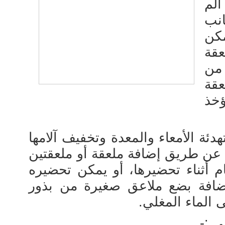
ألم
نب
مكن
قة
من
قة
خذ
ة الأمعاء والمعدة وتخفيف آلامها
 عن طريق إضافة ملعقة أو ملعقتين
 أثناء تحضيرها، أو يمكن تحضيره
فة بضع ملاعق صغيرة من بذور
الماء المغلي.
 :-