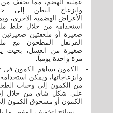
عملية الهضم، مما يخفف من 
وانزعاج البطن إلى جا
الأعراض الهضمية الأخرى، وي
استخدامه من خلال خلط ملع
صغيرة أو ملعقتين صغيرتين 
القرنفل المطحون مع ملع
صغيرة من العسل، بحيث يؤ
مرة واحدة يومياً.
-
الكمون يساهم الكمون في تهدئ
وانزعاجاتها، ويمكن استخدامه
من الكمون إلى وجبات الطعام
على شكل شاي من خلال إضا
الكمون أو مسحوق الكمون إلى 
نصائح لتخفيف المغص ما يلي