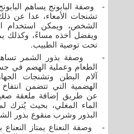
-
وصفة البابونج يساهم البابو
تشنجات الأمعاء، عدا عن ذلك ف
الشخص، ويمكن استخدام ال
ويفضل أخذه مساءً، وكذلك يم
تحت توصية الطبيب.
-
وصفة بذور الشمر تساهم
الطعام وعملية الهضم في جس
آلام البطن وتشنجات الجها
الهضمية التي تتضمن انتفاخ 
عن طريق إضافة ملعقة صغي
البذور وشرب منقوع بذور الش
-
وصفة النعناع يمتاز النعناع