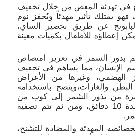
نج في تهدئة المغص من خلال تخفيف
هو يمتلك تأثير مهدئاً ويُحفز نوم
بابونج عن طريق تحضير الشاي،
كن إعطاؤه للأطفال بكميات معينة
 بذور الشمر في تعزيز امتصاص
م الإنسان، مما يساهم في تخفيف
ز الهضمي، وغيرها من الأعراض
البطن والغازات،وينصح باستخدامه
رة من بذور الشمر إلى كوب من
الماء المغلي، بحيث يُترك لمدة 10 دقائق، ومن ثم تتم تصفية
مر.
 بخصائصه المهدئة والمضادة للتشنج،