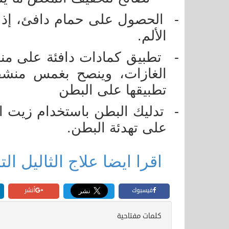
-
الحصول على حمام دافئ، إذ يع
الألم.
-
تطبيق كمادات دافئة على من
الغازات، وينصح بغمس منشف
تطبيقها على البطن
-
تدليك البطن باستخدام زيت ال
على تهدئة البطن
.
اقرا ايضا علاج الثاليل التناسلية من هنا
فيسبوك
أنشر
كلمات مفتاحية