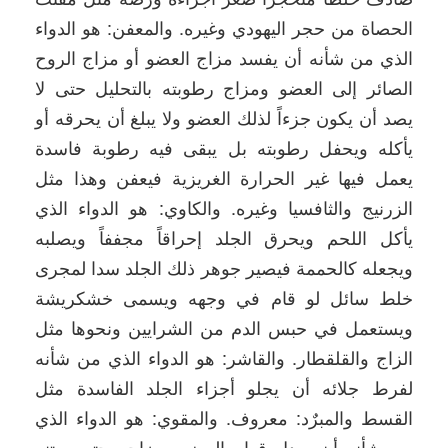
الحصاة من حجر اليهودي وغيره. والمعفن: هو الدواء
الذي من شأنه أن يفسد مزاج العضو أو مزاج الروح
الصائر إلى العضو ومزاج رطوبته بالتحليل حتى لا
يصد أن يكون جزءاً لذلك العضو ولا يبلغ أن يحرقه أو
يأكله ويحفل رطوبته بل يبقى فيه رطوبة فاسدة
يعمل فيها غير الحرارة الغريزية فيعفن وهذا مثل
الزرنيج والثافسيا وغيره. والكاوي: هو الدواء الذي
يأكل اللحم ويحرق الجلد إحراقاً مجففاً ويصلبه
ويجعله كالحممة فيصير جوهر ذلك الجلد سدا لمجرى
خلط سائل لو قام في وجهه ويسمى خشكريشة
ويستعمل في حبس الدم من الشرايين ونحوها مثل
الزاج والقلقطار. والقاشر: هو الدواء الذي من شأنه
لفرط جلائه أن يجلو أجزاء الجلد الفاسدة مثل
القسط والمبرٌد: معروف. والمقوي: هو الدواء الذي
من شأنه أن يعدل قوام العضو ومزاجه حتى يمتنع