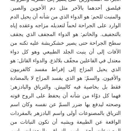
فيلصق أحدهما بالآخر مثل دم الأخوين والصبر.
والمنبت للحم: هو الدواء الذي من شأنه أن يحيل الدم
الوارد على الجراحة لحماً لتعديله مزاجه وعقده إياه
بالتجفيف. والخاتم: هو الدواء المجفف الذي يجقف
سطح الجراحة حتى يصير خشكريشة عليه تكنه من
الآفات إلى أن ينبت الجلد الطبيعي وهو كل دواء
معتدل في الفاعلين مجفّف بلالذع. والدواء القاتل: هو
الذي يحيل المزاج إلى إفراط مفسد كالفربيون
والأفيون. والسمّ: هو الذي يفسد المزاج لا بالمضادة
فقط بل بخاصية فيه كالبيش. والترياق والبادزهر:
فهما كل دوْاء من شأنه أن يحفظ على الروح قوته
وصحته ليدفع بها ضرر السمّ عن نفسه وكان اسم
الترياق بالمصنوعات أولى واسم البادزهر بالمفردات
الواقعة عن الطبيعة ويشبه أن تكون النباتات من
المصنوعات أحق باسم الترياق والمعدنيات باسم