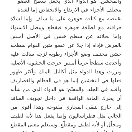
والمخشن: هو الدواء الذي يجعل سطح العضو
مختلف الأجزاء في الارتفاع والانخفاض إما لشدة
تقبيضه مع كثافة جوهره على ما سلف وإما لشدّة
حرافته مع لطافة جوهره فيقطع ويبطل الاستواء
وإما لجلائه عن سطح خشن في الأصل أملس
بالعرض فإذاه إذا جلا عن عضو متين القوام سطحه
خشن مختلف وضع الأجزاء رطوبة لزجة سالت عليه
وأحدثت سطحاً غريباً أملس خرجت الخشونة الأصلية
وبرزت وهذا الدواء مثل أكاليل الملك وأكثر ظهور
فعلها في التخشين إنما هو في العظام والغضاريف
وأقله في الجلد. والمفتّح: هو الدواء الذي من شأنه
أن يحرك المادة الواقعة في داخل تجويف المنافذ
إلى خارج لتبقى المجاري مفتوحة وهذا أقوى من
الجالي مثل فطراساليون وإنما يفعل هذا لأنه لطيف
ومحلّل أو لأنه لطيف ومقطّع. وستعلم معنى المقطع