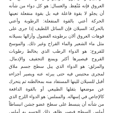
العروق فإنه مُنْعِظ. والغسال: هو كل دواء من شأنه
أن يجلو لا بقوة فاعلة فيه بل بقوة منفعلة تعينها
الحركة أعني بالقوة المنفعلة: الرطوبة وأعني
بالحركة: السيلان فإن السائل اللطيف إذا جرى على
فوهات العروق ألان برطوبته الفضول وأزالها بسيلانه
مثل ماء الشعير والماء القراح وغير ذلك. والموسخ
للقروح: هو الدواء الرطب الذي يخالط رطوبات
القروح فيصيرها أكثر ويمنع التجفيف والإدمال.
والمزلق: هو الدواء الذي يبل سطح جسم ملاق
لمجرى محتبس فيه حتى يبرئه عنه ويصير أجزاءه
أقبل للسيلان للينها المستفاد منه بمخالطته ثم يتحرك
عن موضعها بثقلها الطبيعي أو بالقوة الدافعة
كالإجاص في إسهاله. والمملس: هو الدواء اللزج الذي
من شأنه أن ينبسط على سطح عضو جشن انبساطاً
أملس السطح فيصير ظاهر ذلك الجسم به أملس