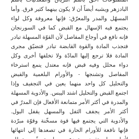
البادزهر ويشبه أيضاً أن لا يكون بينهما كثير فرق. وأما
المسهّل والمدر والمعرّق: فإنها معروفة وكل لواء
يجتمع فيه الإسهال مع القبض كما في السورنجان
فإنه نافع في أوجاع المفاصل لأن القوّة المسهلة تبادر
فتجذب المادة والقوة القابضة تبادر فتضيّق مجرى
المادة فلا ترجع إليها المادّة ولا تخلفها أخرى وكل
دواء محلل وفيه قبض فإنه معتدل ينمع استرخاء
المفاصل وتشنجها - والأورام البلغمية والقبض
والتحليل كل واحد منهما يعين في التجفيف وإذا
اجتمع القبض والتحليل اشتد اليبس. والأدوية المسهلة
والمدرة في أكثر الأمر متمانعة الأفعال فإن المدرّ في
أكثر الأمر يجفف الثفل والمسهل يقفل البول.
والأدوية التي يجتمع فيها قوة مسخّنة وقوّة مبرّدة
فإنها نافعة للأورام الحارة في تصعدها إلي انتهائها
لأنها بما تقبض تردع وبما تسخّن تحلل.