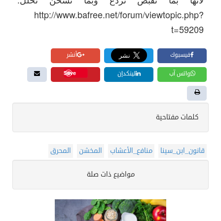
http://www.bafree.net/forum/viewtopic.php?
t=59209
فيسبوك
أنشر
Save
واتس آب
لينكدإن
كلمات مفتاحية
قانون_ابن_سينا
منافع_الأعشاب
المخشن
المحرق
مواضيع ذات صلة