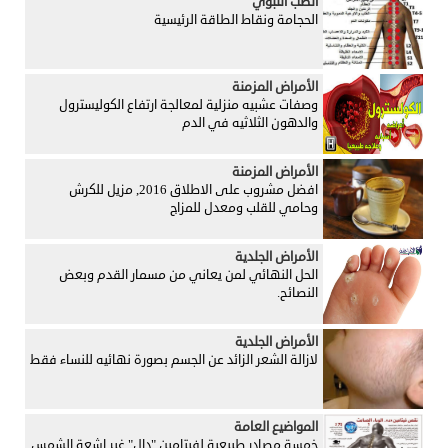
الطب النبوي
الحجامة ونقاط الطاقة الرئيسية
الأمراض المزمنة
وصفات عشبيه منزلية لمعالجة ارتفاع الكوليسترول
والدهون الثلاثيه في الدم
الأمراض المزمنة
افضل مشروب على الاطلاق 2016, مزيل للكرش
وحامي للقلب ومعدل للمزاج
الأمراض الجلدية
الحل النهائي لمن يعاني من مسمار القدم وبعض
النصائح.
الأمراض الجلدية
لازالة الشعر الزائد عن الجسم بصورة نهائيه للنساء فقط
المواضيع العامة
خمسة مصادر طبيعية لفيتامين "دال" غير اشعة الشمس