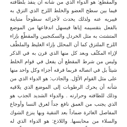
والمقطع: هو الدواء الذي من شأنه أن ينفذ بلطافته
فيما بين سطح العضو والخلط اللزج الذي التزق به
فيبريه عنه ولذلك يحدث لأجزائه سطوحاً متباينة
بالفعل بتقسيمه إياها فيسهل اندفاعها من الموضع
المتشتث به مثل الخردل والسكنجبين والمقطّع بإزاء
اللزج الملتزق كما أن المحلل بإزاء الغليظ والملطّف
لإزاء المكثّف وبعد كل منها الذي قرن به في الذكر
وليس من شرط المقطع أن يفعل في قوام الخلط
شيئاً بل في اتصاله فربما فرقه أجزاء وكل واحد منها
على مثل القوام الأوّل. والجاذب: هو الدواء الذي من
شأنه أن يحرك الرطوبات إلى الموضع الذي يلاقيه
وذلك للطافته وحرارته . والدواء الشديد الجذب هو
الذي يجنب من العمق نافع جداً لعرق النسا وأوجاع
المفاصل الغائرة ضماداً بعد التنقية وبها ينزع الشوك
والسلاء من محابسها. واللاذع: هو الدواء الذي له