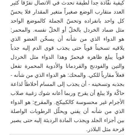
كيفية نفّاذة جداً لطيفة تحدث في الاتصال تفرّقاً كثير
العدد متقارب الوضع صغيراً متغير المقدار فلا يحسّ
كل واحد بانفراده وتحسّ الجملة كالموضع الواحد
مثل ضماد الخردل بالخلّ أو الخلّ نفسه. والمحمر:
هو الدواء الذي من شأنه أن يسخّن العضو الذي
يلاقيه تسخيناً قوياً حتى يجذب قوى الدم إليه جذباً
قوياً يبلغ ظاهره فيحمرّ وهذا الدواء مثل الخردل
والتين والفودنج والقردمانا والأدوية المحمرة تفعل
فعلاً مقارباً للكي. والمحك: هو الدواء الذي من شأنه -
بجذبه وتسخينه - أن يجذب إلى المسام أخلاطاً لذاعة
حاكّة ولا يبلغ أن يقرح وربما أعانه شوك زغبية صلاب
الأجرام غير محسوسة كالكبيكج. والمقرح: هو الدواء
الذي من شأنه أن يفني ويحلّل الرطوبات الواصلة
بين أجزاء الجلد ويجذب المادة الرديئة إليه حتى يصير
قرحة مثل البلاذر.