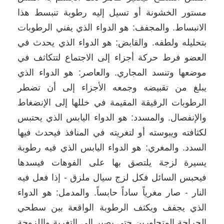
مستور الخشونة أو تسيل إليه رطوبة تنبسط هذا
الانبساط. والمجفف: هو الدواء الذي يفني الرطوبات
بتحليله ولطفه. والقابض: هو الدواء الذي يحدث في
العضو فرط حركة أجزاء إلى الاجتماع لتتكاثف في
موضعها وتنسد المجاري. والعاصر: هو الدواء الذي
يبلغ من تقبيضه وجمعه الأجزاء إلى أن تضطر
الرطوبات الرقيقة المقيمة في خللها إلى الإنضغاط
والإنفصال. والمسدد: هو الدواء اليابس الذي يحتبس
لكثافته ويبوسته أو لتغريته في المنافذ فيحدث فيها
السدد. والمغري: هو الدواء اليابس الذي فيه رطوبة
يسيرة لزجة يلتصق بها على الفوهات فيسدها
فيحبس السائل فكل لزج سيال ملزق - إذا فعل فيه
النار - صار مغرياً ساداً حابساً. والمدمل: هو الدواء
الذي يجفف ويكثف الرطوبة الواقعة بين سطحي
الجراحة المتجاورين حتى يصير إلى التغرية واللزوجة