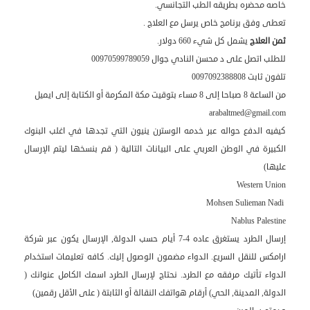
خاصه محضره بطريقه الطب التجانسي.
تعطى وفق برنامج خاص يرسل مع العلاج .
ثمن العلاج
يشمل كل شيء 660 دولار.
للطلب اتصل على د محسن النادي جوال 00970599789059
تلفون ثابت 0097092388808
من الساعة 8 صباحا إلى 8 مساء بتوقيت مكة المكرمة أو الكتابة إلى ايميل
arabaltmed@gmail.com
كيفيه الدفع حواله عبر خدمه الوسترن ينيون التي تجدها في اغلب البنوك
الكبيرة في الوطن العربي على البيانات التالية ( قم بنسخها ليتم الإرسال
عليها)
Western Union
Mohsen Sulieman Nadi
Nablus Palestine
إرسال الطرد يستغرق عاده 4-7 أيام حسب الدولة, الإرسال يكون عبر شركة
ارامكس للنقل السريع. الدواء مضمون الوصول إليك. كافه تعليمات استخدام
الدواء تأتيك مرفقه مع الطرد. نحتاج لإرسال الطرد اسمك الكامل عنوانك (
الدولة, المدينة, الحي) أرقام هواتفك النقالة أو الثابتة ( على الأقل رقمين)