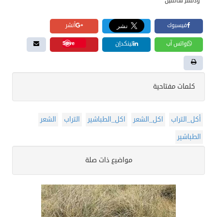
ودمتم سالمين
فيسبوك
أنشر
Save
واتس آب
لينكدإن
كلمات مفتاحية
أكل_التراب
اكل_الشعر
اكل_الطباشير
التراب
الشعر
الطباشير
مواضيع ذات صلة