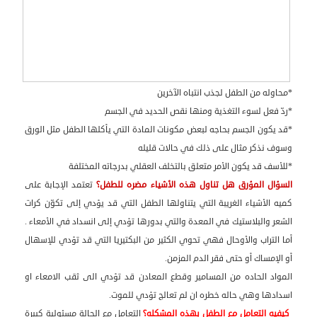
*محاوله من الطفل لجذب انتباه الآخرين
*ردّ فعل لسوء التغذية ومنها نقص الحديد في الجسم
*قد يكون الجسم بحاجه لبعض مكونات المادة التي يأكلها الطفل مثل الورق
وسوف نذكر مثال على ذلك في حالات قليله
*للأسف قد يكون الأمر متعلق بالتخلف العقلي بدرجاته المختلفة
السؤال المؤرق هل تناول هذه الأشياء مضره للطفل؟
تعتمد الإجابة على
كميه الأشياء الغريبة التي يتناولها الطفل التي قد يؤدي إلى تكوّن كرات
الشعر والبلاستيك في المعدة والتي بدورها تؤدي إلى انسداد في الأمعاء .
أما التراب والأوحال فهي تحوي الكثير من البكتيريا التي قد تؤدي للإسهال
أو الإمساك أو حتى فقر الدم المزمن.
المواد الحاده من المسامير وقطع المعادن قد تؤدي الى ثقب الامعاء او
اسدادها وهي حاله خطره ان لم تعالج تؤدي للموت.
كيفيه التعامل مع الطفل بهذه المشكله؟
التعامل مع الحالة مسئولية كبيرة