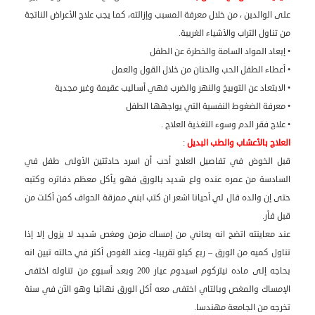
على الوالدين ، من خلال معرفة المسبب وإزالته، كما يجب علاج الأعراض الناتجة
من تناول التراب والأشياء الغريبة.
• إبعاد المواد السامة والخطرة عن الطفل
• أعطاء الطفل الحب والحنان من خلال القول والعمل
• الابتعاد عن التوبيخ والنهر والضرب فهي أساليب عقيمة وغير مجدية
• معرفة الضغوط النفسية التي يواجهها الطفل
• علاج فقر الدم وسوء التغذية العلاج .
العلاج بالأعشاب والطب البديل
:
قبل الخوض في تفاصيل العلاج أحب أن اسرد حادثتين الأولى طفل في
السادسة من عمره عنده ولع شديد بالورق فهو يأكل معظم دفاتره وكتبه
حتى إن والده قال لي أحيانا اشعر ان كتب ابني ممزقة الحواف كمن أكلت من
قبل فأر.
عند معاينته اتضح انه يعاني من إمساك مزمن ومغص شديد لا يزول إلا إذا
تناول كميه من الورق – ربع كيلو تقريبا- وعند الغوص أكثر في حالته تبين انه
بحاجه إلى ماده نيتركوم اسيدوم عيار 200 وبعد أسبوع من تناوله اختفى
الإمساك والمغص وبالتاي اختفى معه أكل الورق نهائيا وهو الآن في سنة
تخرجه من الجامعة مهندسا.