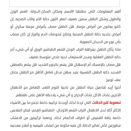
أهم المعلومات التي نطلبها االاسم ومكان السكن-الدولة- العمر الوزن
والطول وشكل الطفل سمين ضعيف اصفر اللون حالة الأم والأب الصحيه, إن
كانو يعانون من أمراض مزمنة, هل الطفل مصاب بأمراض مزمنة سكري أو
أمراض جلديه حالة الطفل الصحية ونتائج فحوصات الدم والبراز إن كان مصاب
بأي نوع من الديدان المعوية.
ماذا يأكل الطفل بشراهة التراب الوحل الشعر الطباشير الورق أو أي شيء أخر
حاله الطفل العقلية ومدى الاستيعاب لديه عادي متوسط ضعيف .
هل مصاب بالإمساك أم الإسهال هل يشعر بالجوع الشديد هل يشعر بالعطش
الشديد حاله الطفل النفسية عنيد سهل مدلل تعامل الأهل مع الطفل بحنان
عنف توبيخ
أخيرا أريد تفاصيل حياة الطفل من ناحية النوم اللعب التعامل مع الأطفال
الآخرين عادات الأكل عادات الإخراج و أي شيء يلاحظه الأهل على طفلهم.
لصعوبة تتبع الحالات
التي تردنا لذلك أوجدنا تركيبه خاصة تجمع ما بين الأشياء
الأكثر أكلا لدى الأطفال التراب-الشعر-الأوحال- الطباشير-الفحم- قطع الملابس
خاصه ياقة القميص أو اطراف الاكمام لذلك وضعنا تركيبتين من الاعشاب
مطورتين لكي تعالج الحالة كل علبه مكونه من اعشاب طبيعيه و أملاح معدنيه