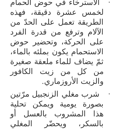
·
الاسترخاء في حوض الحمام
لخمس عشرة دقيقة، فهذه
الطريقة تعمل على الحدّ من
الآلام وترفع من قدرة الفرد
على الحركة، وتحضير حوض
الاستحمام يكون بملئه بالماء،
ثمّ يضاف للماء ملعقة صغيرة
من كل من زيت الكافور
والزيت الأروزماري.
·
شرب مغلي الزنجبيل مرّتين
بصورة يومية ويمكن تحلية
هذا المشروب بالعسل أو
بالسكر، ويحضّر المغلي