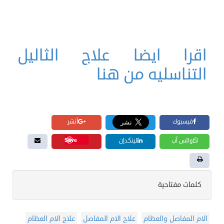
اقرا ايضا علاج الثاليل
التناسليه من هنا
فيسبوك
أنشر
Save
واتس آب
لينكدإن
كلمات مفتاحية
الام المفاصل والعظام
علاج الام المفاصل
علاج الام العظام