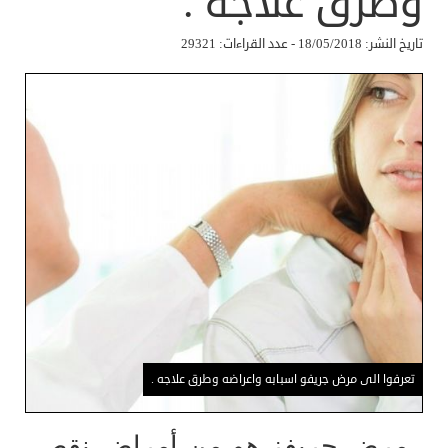
وطرق علاجه .
تاريخ النشر: 18/05/2018 - عدد القراءات: 29321
تعرفوا الى مرض جريفو اسبابه واعراضه وطرق علاجه .
مرض جريفز هو من أمراض نقص