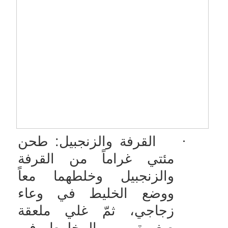
·
القرفة والزنجبيل: طحن
مئتي غراماً من القرفة
والزنجبيل وخلطهما معاً
ووضع الخليط في وعاء
زجاجي، ثمّ غلي ملعقة
صغيرة من المخلوط في