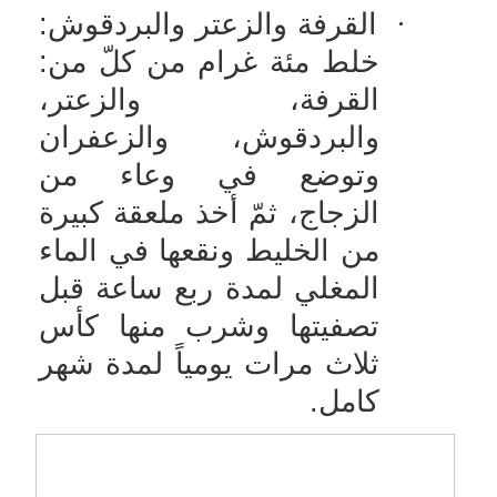
·
القرفة والزعتر والبردقوش:
خلط مئة غرام من كلّ من:
القرفة، والزعتر،
والبردقوش، والزعفران
وتوضع في وعاء من
الزجاج، ثمّ أخذ ملعقة كبيرة
من الخليط ونقعها في الماء
المغلي لمدة ربع ساعة قبل
تصفيتها وشرب منها كأس
ثلاث مرات يومياً لمدة شهر
كامل.