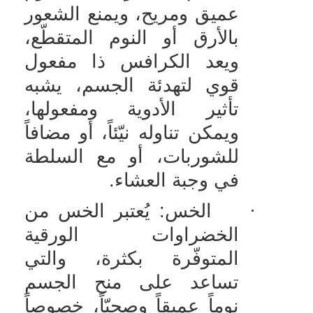
عميق ومريح، ويمنع الشعور
بالأرق أو النوم المتقطّع،
ويعد الكرافس ذا مفعول
قوي لتهدئة الجسم، يشبه
تأثير الأدوية ومفعولها،
ويمكن تناوله نيّئاً، أو مضافاً
للشوربات، أو مع السلطة
في وجبة العشاء.
·
الخس: يُعتبر الخس من
الخضراوات الورقية
المتوفّرة بكثرة، والتي
تساعد على منح الجسم
نوماً عميقاً وصحيّاً، خصوصاً