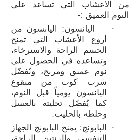
من الاعشاب التي تساعد على
النوم العميق :-
·
اليانسون: اليانسون من
أروع الأعشاب التي تمنح
الجسم الراحة والاسترخاء،
وتساعده في الحصول على
نوم عميق ومريح، ويُفضّل
شرب كوب من منقوع
اليانسون يومياً قبل النوم،
كما يُفضّل تحليته بالعسل
وخلطه بالحليب.
·
البابونج: يمنح البابونج الجهاز
التنفسي والرئتين الراحة،