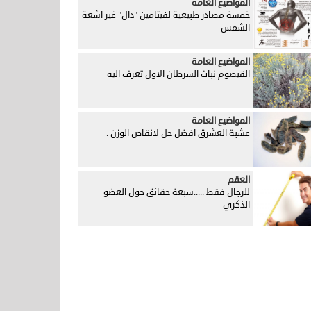
المواضيع العامة
خمسة مصادر طبيعية لفيتامين "دال" غير اشعة
الشمس
المواضيع العامة
القيصوم نبات السرطان الاول تعرف اليه
المواضيع العامة
عشبة العشرق افضل حل لانقاص الوزن .
العقم
للرجال فقط .....سبعة حقائق حول العضو
الذكري