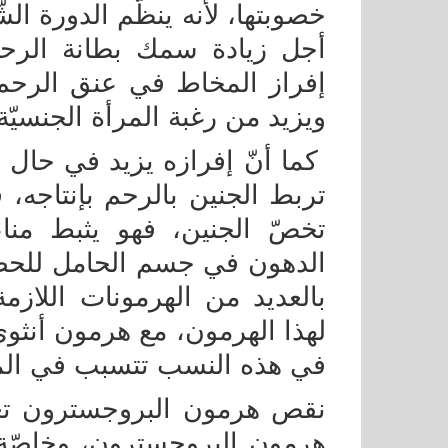
خصوبتها، لأنه ينظّم الدورة ال
أجل زيادة سمك بطانة الرحم؛
إفراز المخاط في عنق الرحم 
ويزيد من رغبة المرأة الجنسيّ
كما أنّ إفرازه يزيد في حال
تربط الجنين بالرحم بإنتاجه، 
تخصّ الجنين، فهو يثبط منا
الدهون في جسم الحامل للحصو
بالعديد من الهرمونات اللازمة
لهذا الهرمون، مع هرمون أنث
في هذه النسب تتسبب في ال
نقص هرمون البروجسترون تع
هرمون البروجسترون، وخاصّة