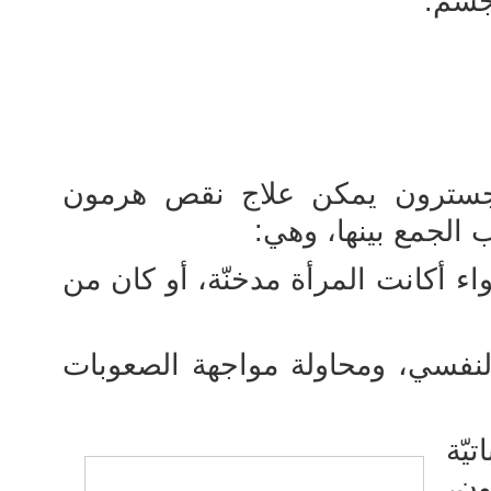
جسم.
سترون يمكن علاج نقص هرمون
الجمع بينها، وهي:
اء أكانت المرأة مدخنّة، أو كان من
لنفسي، ومحاولة مواجهة الصعوبات
يّة
ن،