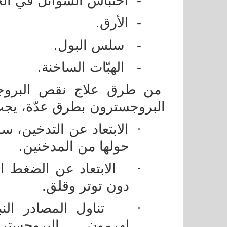
-
احتباس السوائل في ال
-
الأرق.
-
سلس البول.
-
الهبّات الساخنة.
من طرق علاج نقص البروج
البروجسترون بطرق عدّة، يجب 
·
الابتعاد عن التدخين، سو
حولها من المدخنين.
·
الابتعاد عن الضغط ا
دون توتر وقلق.
·
تناول المصادر النبات
لهرمون البروجسترو