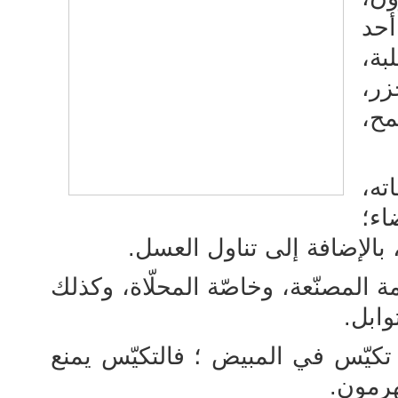
أحد
بة،
زر،
ح،
ته،
اء؛
بالإضافة إلى تناول العسل.
مة المصنّعة، وخاصّة المحلّاة، وكذلك
وابل.
كيّس في المبيض ؛ فالتكيّس يمنع
هرمون.