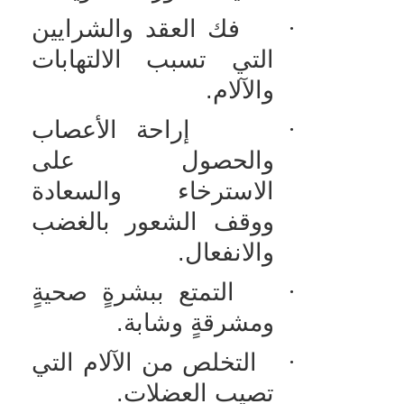
·
فك العقد والشرايين
التي تسبب الالتهابات
والآلام.
·
إراحة الأعصاب
والحصول على
الاسترخاء والسعادة
ووقف الشعور بالغضب
والانفعال.
·
التمتع ببشرةٍ صحيةٍ
ومشرقةٍ وشابة.
·
التخلص من الآلام التي
تصيب العضلات.