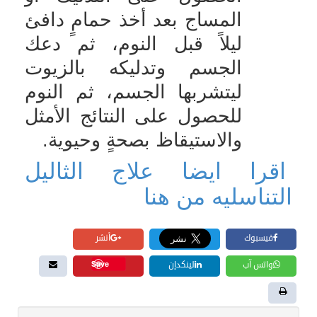
المساج بعد أخذ حمامٍ دافئ
ليلاً قبل النوم، ثم دعك
الجسم وتدليكه بالزيوت
ليتشربها الجسم، ثم النوم
للحصول على النتائج الأمثل
والاستيقاظ بصحةٍ وحيوية
.
اقرا ايضا علاج الثاليل
التناسليه من هنا
فيسبوك
أنشر
Save
واتس آب
لينكدإن