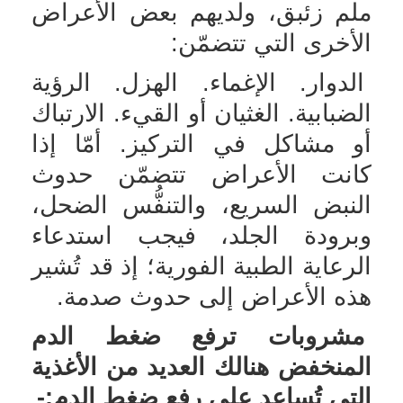
ملم زئبق، ولديهم بعض الأعراض
الأخرى التي تتضمّن:
الدوار. الإغماء. الهزل. الرؤية
الضبابية. الغثيان أو القيء. الارتباك
أو مشاكل في التركيز. أمّا إذا
كانت الأعراض تتضمّن حدوث
النبض السريع، والتنفُّس الضحل،
وبرودة الجلد، فيجب استدعاء
الرعاية الطبية الفورية؛ إذ قد تُشير
هذه الأعراض إلى حدوث صدمة.
مشروبات ترفع ضغط الدم
المنخفض هنالك العديد من الأغذية
التي تُساعد على رفع ضغط الدم:-