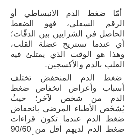
أمّا ضغط الدم الانبساطي أو
الرقم السفلي، فهو الضغط
الحاصل في الشرايين بين الدقّات؛
أي عندما تستريح عضلة القلب،
وهذا هو الوقت الذي يمتلئ فيه
القلب بالدم والأكسجين.
ضغط الدم المنخفض تختلف
أسباب وأعراض انخفاض ضغط
الدم
من شخص لآخر؛ حيثُ
يُشخّص الأطباء المرضى بانخفاض
ضغط الدم عندما تكون قراءات
ضغط الدم لديهم أقل من 90/60