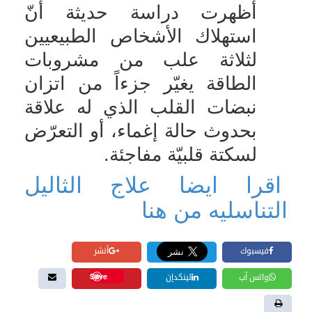
أظهرت دراسة حديثة أنّ
استهلاك الأشخاص الطبيعيين
لثلاثة علب من مشروبات
الطاقة يغيّر جزءاً من اتزان
نبضات القلب الذي له علاقة
بحدوث حالة إغماء، أو التعرّض
لسكتة قلبيّة مفاجئة.
اقرا ايضا علاج الثاليل
التناسليه من هنا
فيسبوك
أنشر
Save
واتس آب
لينكدإن