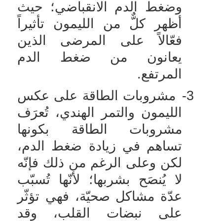
وضغط الدم الانقباضي؛ حيث
أظهر كلٌّ من الليمون تأثيراً
فعّالاً على المرضى الذين
يعانون من ضغط الدم
المرتفع.
3-
مشروبات الطاقة على عكس
الليمون والتمر الهندي، تُعرَف
مشروبات الطاقة بكونها
تساهم في زيادة ضغط الدم،
لكن وعلى الرغم من ذلك فإنّه
لا يُنصَح بشربها؛ لأنّها تُسبّب
عدّة مشاكل صحيّة، فهي تؤثّر
على نبضات القلب، وقد