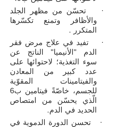
·
تحسّن من مظهر الجلد
والأظافر وتمنع تكسّرها
المتكرر .
·
تفيد في علاج مرض فقر
الدم "الأنيميا" الناتج عن
سوء التغذية؛ لاحتوائها على
عدد كبير من المعادن
والفيتامينات المقوّية
للجسم، خاصّةً فيتامين ب6
الّذي يحسّن من امتصاص
الحديد في الدم.
·
تحسن الدورة الدموية في