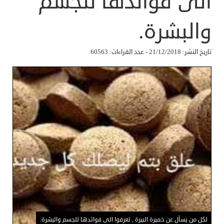
الى فوائدها للجسم
والبشرة.
تاريخ النشر: 21/12/2018 - عدد القراءات: 60563
لكل من يسأل عن خميرة البيرة , تعرفوا الى فوائدها للجسم والبشرة.