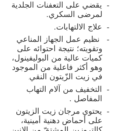
-
يقضي على التعفنات الجلدية
لمرضى السكري.
-
علاج الالتهابات.
-
نظيم عمل الجهاز المناعي
وتقويته؛ نتيجة احتوائه على
كميات عالية من البوليفينول،
وهو أكثر فاعلية من الموجود
في زيت الزّيتون النقي
.
-
التخفيف من آلام التهاب
المفاصل .
-
يحتوي مرجان زيت الزيتون
على أحماض دهنية أمينية،
كالتروزين المشتقّ من الإنين