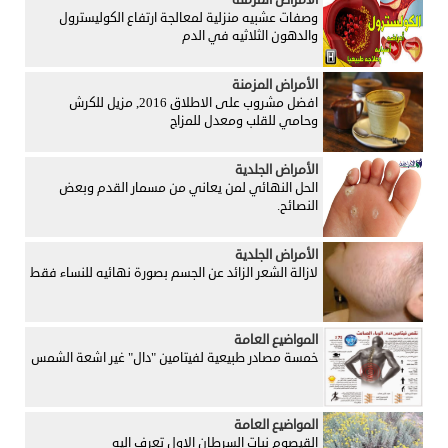
الأمراض المزمنة
وصفات عشبيه منزلية لمعالجة ارتفاع الكوليسترول
والدهون الثلاثيه في الدم
الأمراض المزمنة
افضل مشروب على الاطلاق 2016, مزيل للكرش
وحامي للقلب ومعدل للمزاج
الأمراض الجلدية
الحل النهائي لمن يعاني من مسمار القدم وبعض
النصائح.
الأمراض الجلدية
لازالة الشعر الزائد عن الجسم بصورة نهائيه للنساء فقط
المواضيع العامة
خمسة مصادر طبيعية لفيتامين "دال" غير اشعة الشمس
المواضيع العامة
القيصوم نبات السرطان الاول تعرف اليه