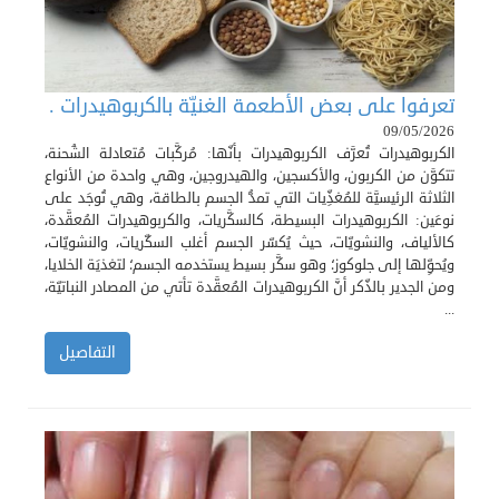
تعرفوا على بعض الأطعمة الغنيّة بالكربوهيدرات .
09/05/2026
الكربوهيدرات تُعرَّف الكربوهيدرات بأنّها: مُركَّبات مُتعادلة الشُحنة،
تتكوَّن من الكربون، والأكسجين، والهيدروجين، وهي واحدة من الأنواع
الثلاثة الرئيسيَّة للمُغذِّيات التي تمدُّ الجسم بالطاقة، وهي تُوجَد على
نوعَين: الكربوهيدرات البسيطة، كالسكَّريات، والكربوهيدرات المُعقَّدة،
كالألياف، والنشويّات، حيث يُكسّر الجسم أغلب السكّريات، والنشويّات،
ويُحوِّلها إلى جلوكوز؛ وهو سكَّر بسيط يستخدمه الجسم؛ لتغذيَة الخلايا،
ومن الجدير بالذّكر أنَّ الكربوهيدرات المُعقَّدة تأتي من المصادر النباتيّة،
...
التفاصيل