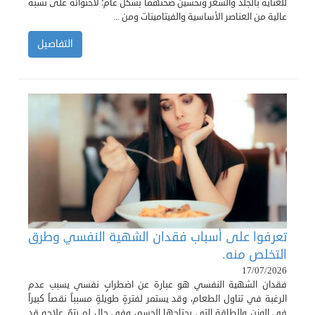
للعناية بالجلد والشعر وتحسين صحتهما بشكل عام؛ لاحتوائه على نسبة
عالية من العناصر الأساسية والفيتامينات ومن ...
التفاصيل
تعرفوا على أسباب فقدان الشهية النفسي وطرق
التخلص منه.
17/07/2026
فقدان الشهية النفسي هو عبارة عن اضطرابٍ نفسي يسبب عدم
الرغبة في تناول الطعام، وقد يستمر لفترةٍ طويلةٍ مسبباً نقصاً كبيراً
في الوزن والطاقة التي يحتاجها الجسم، وفي حال لم يتمّ علاجه قد