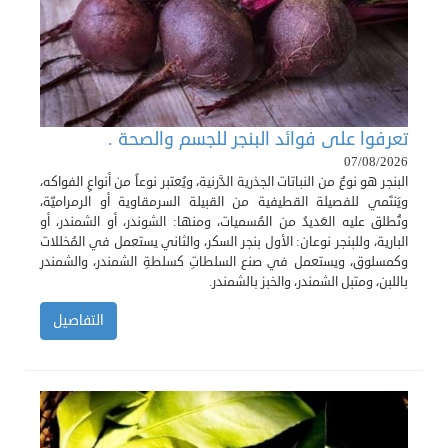
تعرفوا على فوائد البنجر للجسم والصحة .
07/08/2026
البنجر هو نوعٌ من النباتات الجذرية الدَّرنية، ويُعتبر نوعاً من أنواعِ الفواكه،
ويَنتَمي للفصيلة القطيفية من القبيلة السرمقاوية أو الرمراميّة،
وتُطلق عليه العَديدُ من المُسميات، ومنها: الشوندر، أو الشمندر، أو
البارية، وللبنجر نوعان: الأول بنجر السكر، والثاني يستعمل في المُخللات
وكمسلوق، ويستعمل في صنع السلطاتِ كسلطةِ الشمندر، والشمندر
باللبن، ومتبل الشمندر، والخبز بالشمندر.
التفاصيل