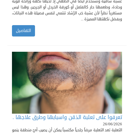
عشبة شافية وتستخدم أيضاً في الطهي إذ لديها نكهة ورائحة قوية
وحادة، وطعمها حار كالفلفل أو كورقة الخردل أو الجرجير، وهذا ليس
مستغرباً نظراً لأن عشبة حَب الرَّشاد تنتمي لنفس فصيلة هذه النباتات،
وبفضل نكهتها المميزة ...
التفاصيل
تعرفوا على ثعلبة الذقن واسبابها وطرق علاجها .
26/06/2026
الثعلبة تعد الثعلبة مرضاً جلدياً مكتسباً يمكن أن يصيب أيّ منطقة ينمو