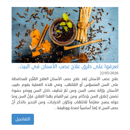
تعرفوا على طرق علاج عصب الأسنان في البيت.
22/05/2026
علاج عصب الأسنان يُعد علاج عصب الأسنان العلاج المُتّبع للمحافظة
على السن المتسوّس أو المُلتهب، وفي هذه العملية يقوم طبيب
الأسنان بإزالة عصب السن ومن ثمّ تنظيف داخل السن ووضع حشوة
تضمن إغلاق السن بإحكام، ومن غير القيام بهذا العلاج، فإنّ السن وما
حوله يصبح معرّضاً للالتهاب وتكوّن الخراجات، ومن الجدير بالذكر أنّ
عصب السن لا يُعدّ أساسياً لصحة ووظيفة ...
التفاصيل