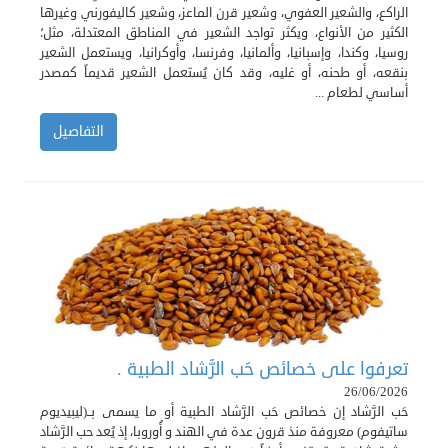
الراكع، والشعير العفوي، وشعير قرن الماعز، وشعير كاليفورني وغيرها
الكثير من الأنواع، ويكثر تواجد الشعير في المناطق المعتدلة، مثل؛
روسيا، وكندا، وإسبانيا، وألمانيا، وفرنسا، وأوكرانيا، ويستعمل الشعير
بنقعه، أو طحنه، أو غليه، وقد كان يُستعمل الشعير قديماً كمصدر
أساسي لطعام ...
التفاصيل
تعرفوا على خصائص حَب الرَّشاد الطبية .
26/06/2026
حَب الرَّشاد إن خصائص حَب الرَّشاد الطبية أو ما يسمى بــ(ليبيديوم
ساتيفوم) معروفة منذ قرون عدة في الهند و أُوروبا، إذ يُعد حب الرَّشاد