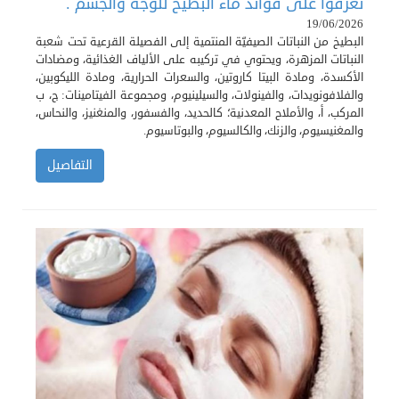
تعرفوا على فوائد ماء البطيخ للوجه والجسم .
19/06/2026
البطيخ من النباتات الصيفيّة المنتمية إلى الفصيلة القرعية تحت شعبة
النباتات المزهرة، ويحتوي في تركيبه على الألياف الغذائية، ومضادات
الأكسدة، ومادة البيتا كاروتين، والسعرات الحرارية، ومادة الليكوبين،
والفلافونويدات، والفينولات، والسيلينيوم، ومجموعة الفيتامينات: ج، ب
المركب، أ، والأملاح المعدنية؛ كالحديد، والفسفور، والمنغنيز، والنحاس،
والمغنيسيوم، والزنك، والكالسيوم، والبوتاسيوم.
التفاصيل