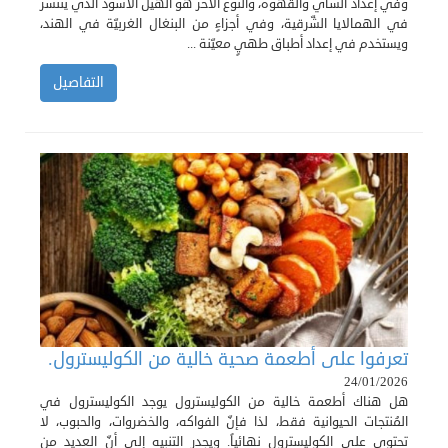
وفي إعداد الشّاي والقهوة، والنوع الآخر هو الهيل الأسود الذي ينتشر
في الهمالايا الشّرقية، وفي أجزاءٍ من البنغال الغربيّة في الهند،
ويستخدم في إعداد أطباق طهيٍ معيّنة ...
التفاصيل
تعرفوا على أطعمة صحية خالية من الكوليسترول.
24/01/2026
هل هناك أطعمة خالية من الكوليسترول يوجد الكوليسترول في
المُنتجات الحيوانية فقط، لذا فإنّ الفواكه، والخضروات، والحبوب، لا
تحتوي على الكوليسترول نهائياً. ويجدر التنبيه إلى أنّ العديد من