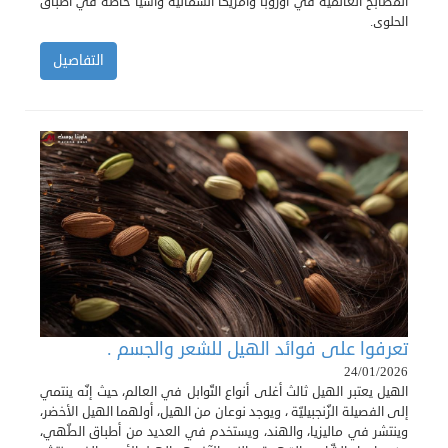
المطابخ العالميّة في أوروبا وأمريكا الشماليّة وآسيا خاصّةً في أطباق
الحلوى.
التفاصيل
تعرفوا على فوائد الهيل للشعر والجسم .
24/01/2026
الهيل يعتبر الهيل ثالث أغلى أنواع التّوابل في العالم، حيث إنّه ينتمي
إلى الفصيلة الزّنجبيليّة ، ويوجد نوعان من الهيل، أولهما الهيل الأخضر،
وينتشر في ماليزيا، والهند، ويستخدم في العديد من أطباق الطّهي،