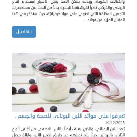
والهالات السّوداء، وبذلك يمكن الأخذ بعين الاعتبار استخدام قناع
الزبادي والكركم، نظراً لفوائدهما للبشرة بدلاً من البحث عن مستحضرات
التجميل المكلفة التي تحتوي على مواد كيميائيّة، حيث سنذكر في هذا
المقال المزيد من فوائد ...
التفاصيل
تعرفوا على فوائد اللبن اليوناني للصحة والجسم .
19/12/2025
يُعد اللبن اليوناني، والذي يعرف أيضاً باللبن المُصفى من أغنى أنواع
الألبان بالبروتين، حيثُ يتم تصنيعه عن طريق تخمير اللبن، وإزالة مصل