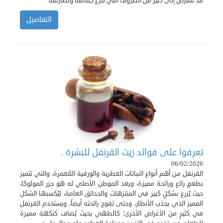
قد تتعرض إلى كثير من الظروف التي تنزع جمالها ونضارتها.
التفاصيل
تعرفوا على فوائد زيت القرنفل للبشرة .
06/02/2026
القرنفل من أهم أنواع النباتات العطرية والورقية المُعمرة، والتي تتميز
بطعمٍ رائع ورائحة مميزة، ويعد الموطن الأصلي له هو جزر المولوكا،
حيث يُزرع بشكلٍ كبير في المنتزهات والحدائق العامة، ليُكسبها الشكل
المميز الذي يجذب الأنظار، وحتى تفوح رائحته أيضاً، ويستخدم القرنفل
في كثيرٍ من الأغراض الأخرى؛ كالطهي بحيث يُضاف كنكهة مميزة