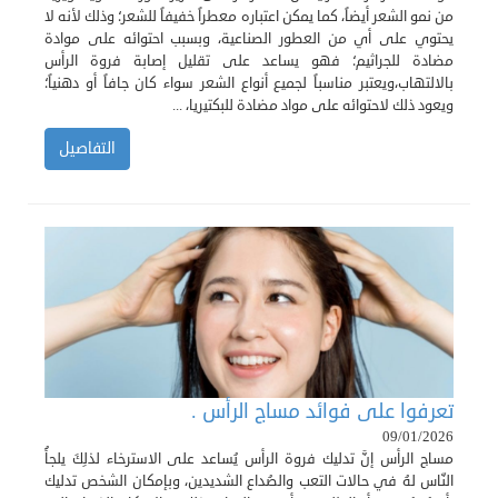
من نمو الشعر أيضاً، كما يمكن اعتباره معطراً خفيفاً للشعر؛ وذلك لأنه لا
يحتوي على أي من العطور الصناعية، وبسبب احتوائه على موادة
مضادة للجراثيم؛ فهو يساعد على تقليل إصابة فروة الرأس
بالالتهاب،ويعتبر مناسباً لجميع أنواع الشعر سواء كان جافاً أو دهنياً؛
ويعود ذلك لاحتوائه على مواد مضادة للبكتيريا، ...
التفاصيل
تعرفوا على فوائد مساج الرأس .
09/01/2026
مساج الرأس إنَّ تدليك فروة الرأس يُساعد على الاسترخاء لذلِكَ يلجأُ
النّاس لهُ في حالات التعب والصُداع الشديدين، وبإمكان الشخص تدليك