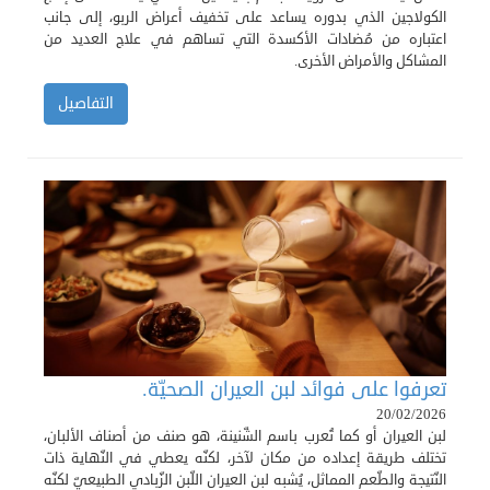
الكولاجين الذي بدوره يساعد على تخفيف أعراض الربو، إلى جانب
اعتباره من مُضادات الأكسدة التي تساهم في علاج العديد من
المشاكل والأمراض الأخرى.
التفاصيل
تعرفوا على فوائد لبن العيران الصحيّة.
20/02/2026
لبن العيران أو كما تُعرب باسم الشّنينة، هو صنف من أصناف الألبان،
تختلف طريقة إعداده من مكان لآخر، لكنّه يعطي في النّهاية ذات
النّتيجة والطّعم المماثل، يُشبه لبن العيران اللّبن الزّبادي الطبيعيّ لكنّه