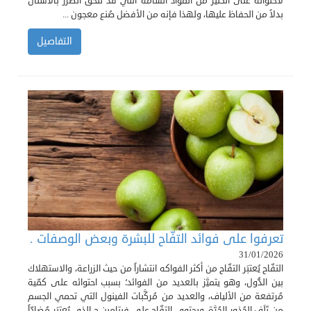
لاحتوائه على الكثير من المواد السّامة التي قد تُلحق الضرر بالأسنان
بدلاً من الحفاظ عليها، ولهذا فإنه من الأفضل صُنع معجون ...
التفاصيل
تعرفوا على فوائد التفّاح للبشرة وبعض الوصفات .
31/01/2026
التفّاح يُعتبَر التفّاح من أكثر الفواكه انتشاراً من حيث الزراعة، والاستهلاك
بين الدُّول، وهو يتميَّز بالعديد من الفوائد؛ بسبب احتوائه على كمّية
مُرتفعة من الألياف، والعديد من مُركَّبات الفينول التي تحمي الجسم
من تَلَف الجُذور الحُرَّة، ويحتوي التفّاح على فيتامين ج الذي يُعتبَر مُضادّاً