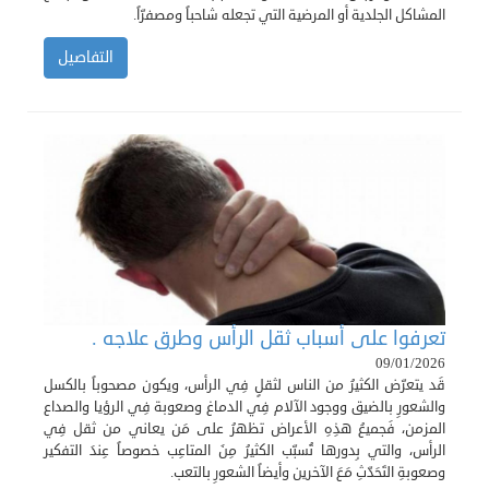
المشاكل الجلدية أو المرضية التي تجعله شاحباً ومصفرّاً.
التفاصيل
تعرفوا على أسباب ثقل الرأس وطرق علاجه .
09/01/2026
قَد يتعرّض الكثيرُ من الناس لثقلٍ فِي الرأس، ويكون مصحوباً بالكسل
والشعورِ بالضيق ووجود الآلام فِي الدماغ وصعوبة فِي الرؤيا والصداع
المزمن، فَجميعُ هذِهِ الأعراض تظهرُ على مَن يعاني من ثقل فِي
الرأس، والتي بِدورها تُسبّب الكثيرُ مِنَ المتاعِب خصوصاً عِندَ التفكير
وصعوبةِ التَحَدّثِ مَعَ الآخرين وأيضاً الشعورِ بالتعب.