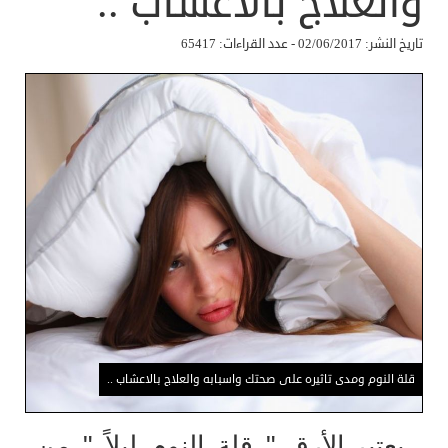
والعلاج بالاعشاب ..
تاريخ النشر: 02/06/2017 - عدد القراءات: 65417
قلة النوم ومدى تاثيره على صحتك واسبابه والعلاج بالاعشاب ..
يعتبر الأرق " قلة النوم ليلاً " من