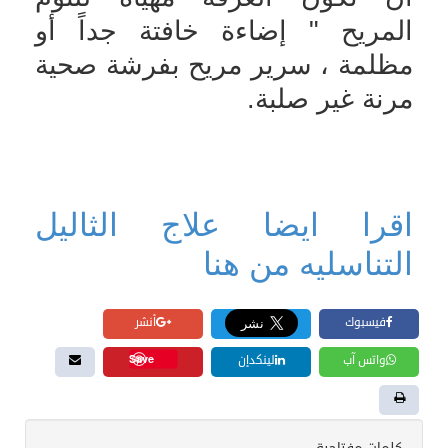
المريح " إضاءة خافتة جداً أو
مظلمة ، سرير مريح بفرشة صحية
مرنة غير صلبة
.
اقرا ايضا علاج الثاليل
التناسليه من هنا
فيسبوك
أنشر
Save
واتس آب
لينكدإن