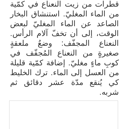
قطرات من زيت النعناع في كمّية
من الماء المغليّ. استنشاق البخار
الصاعد عن الماء المغليّ لبعض
الوقت، إلى أن تخفّ آلام الرأس.
النعناع المجفّف: وضعُ ملعقةٍ
صغيرةٍ من النعناع المُجفّف في
كوبِ ماءٍ مغليّ. إضافة كمّية قليلة
من العسل إلى الماء. ترك الخليط
كي يُنقع مدّة عشر دقائق ثم
شربه.