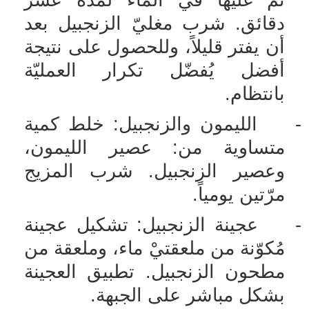
دقائق. شرب مغليّ الزنجبيل بعد
أن يفتر قليلاً، وللحصول على نتيجة
أفضل يُفضّل تكرار العمليّة
بانتظام.
-
الليمون والزنجبيل: خلط كمية
متساوية من: عصير الليمون،
وعصير الزنجبيل. شرب المزيج
مرّتين يومياً.
-
عجينة الزنجبيل: تشكيل عجينة
مُكوّنة من ملعقتيْ ماء، وملعقة من
مطحون الزنجبيل. تطبيق العجينة
بشكل مباشر على الجبهة.