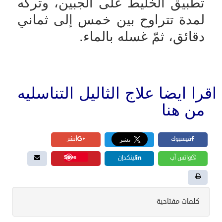
تطبيق الخليط على الجبين، وتركه
لمدة تتراوح بين خمس إلى ثماني
دقائق، ثمّ غسله بالماء.
اقرا ايضا علاج الثاليل التناسليه
من هنا
فيسبوك
أنشر
Save
واتس آب
لينكدإن
كلمات مفتاحية