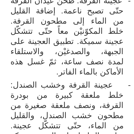
-
عجينة القرفة: طحْن عيدان القرفة
حتّى تصبح ناعمة. إضافة القليل
من الماء إلى مطحون القرفة.
خلط المكوّنيْن معاً حتّى تتشكّل
عجينة سميكة. تطبيق العجينة على
الجبهة، والصدغيْن، والاستلقاء
لمدة نصف ساعة، ثمّ غسل هذه
الأماكن بالماء الفاتر.
-
عجينة القرفة وخشب الصندل:
خلط ملعقة كبيرة من بودرة
القرفة، ونصف ملعقة صغيرة من
مطحون خشب الصندل، والقليل
من الماء، حتّى تتشكّل عجينة.