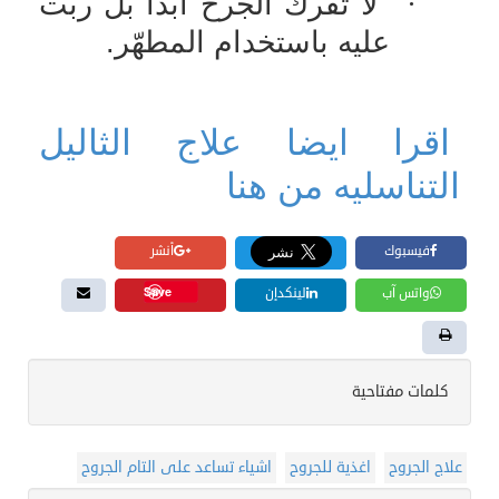
·
لا تفرك الجرح أبداً بل ربّت
عليه باستخدام المطهّر
.
اقرا ايضا علاج الثاليل
التناسليه من هنا
فيسبوك
أنشر
Save
واتس آب
لينكدإن
كلمات مفتاحية
علاج الجروح
اغذية للجروح
اشياء تساعد على التام الجروح