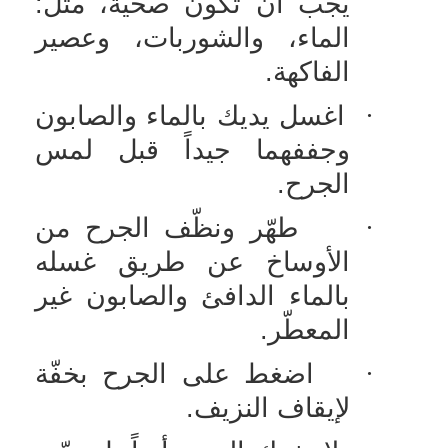
يجب أن تكون صحيّة، مثل:
الماء، والشوربات، وعصير
الفاكهة.
·
اغسل يديك بالماء والصابون
وجففهما جيداً قبل لمس
الجرح.
·
طهّر ونظّف الجرح من
الأوساخ عن طريق غسله
بالماء الدافئ والصابون غير
المعطّر.
·
اضغط على الجرح بخفّة
لإيقاف النزيف.