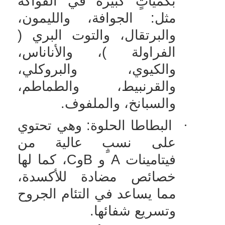
بكميّاتٍ كبيرة في الفواكه
مثل: الجوافة، والليمون،
والبرتقال، والتوت البري (
الفراولة )، والأناناس،
والكيوي، والبروكلي،
والقرنبيط، والطماطم،
والسبانخ، والملفوف.
·
البطاطا الحلوة: وهي تحتوي
على نسبٍ عالية من
فيتامينات
A
و
B
و
C
، كما لها
خصائص مضادة للأكسدة،
مما يساعد في التئام الجروح
وتسريع شفائها.