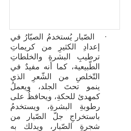
·
الصّبار يُستخدمُ الصبّارُ في
إعدادِ الكثيرِ من كريماتِ
ترطيبِ البشرةِ والخلطاتِ
الطّبيعية، كما أنه مفيدٌ في
التّخلصِ من الشّعرِ الذي
ينمو تحتَ الجلد، ويعملُ
كمهدئ للحكةِ، ويحافظُ على
رطوبةِ البشرةِ، ويستخدمُ
باستخراجِ جلّ الصّبار من
شجرةِ الصّبار، ويدلك به