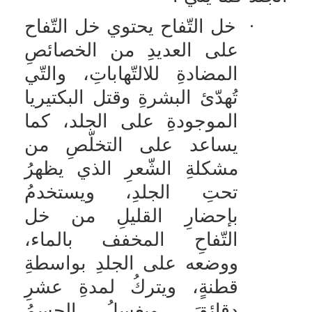
·
خل التّفاح يحتوي خل التّفاح
على العديدِ من الخصائصِ
المضادةِ للالتّهاباتِ، والتّي
تُهدّئ البشرةِ وقتل البكتيريا
الموجودةِ على الجلد، كما
يساعد على التخلّصِ من
مشكلةِ الشّعرِ الذي يظهرُ
تحتِ الجلدِ، ويستخدمُ
بإحضارِ القليلِ من خل
التّفاحِ المخفف بالماء،
ووضعه على الجلدِ بواسطةِ
قطنةٍ، ويتركُ لمدةِ عشرِ
دقائقَ، ويغسلُ الجسمُ