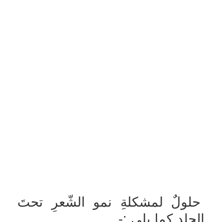
حلولٌ لمشكلةِ نمو الشّعرِ تحتَ
الجلد كما يلي :-