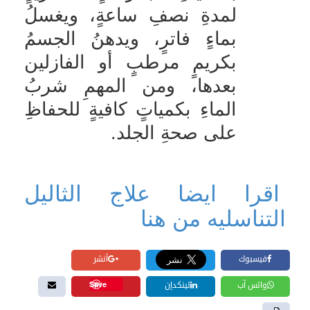
لمدةِ نصفِ ساعةٍ، ويغسلُ
بماءٍ فاترٍ، ويدهنُ الجسمُ
بكريمٍ مرطبٍ أو الفازلين
بعدها، ومن المهمِ شربُ
الماءِ بكمياتٍ كافيةٍ للحفاظِ
على صحةِ الجلد
.
اقرا ايضا علاج الثاليل
التناسليه من هنا
فيسبوك
أنشر
Save
واتس آب
لينكدإن