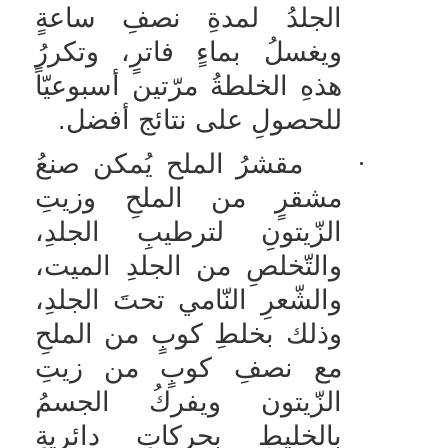
الجلدُ لمدةِ نصفِ ساعةٍ
ويغسلُ بماءٍ فاترٍ، وتكررُ
هذهِ الخلطةُ مرّتين أسبوعيّاً
للحصولِ على نتائج أفضل.
·
مقشرُ الملح يُمكن صنعُ
مشقرٍ من الملحِ وزيتِ
الزّيتونِ لترطيبِ الجلدِ،
والتّخلصِ من الجلدِ الميت،
والشّعرِ النّامي تحتَ الجلدِ،
وذلك بخلطِ كوبٍ من الملحِ
مع نصفِ كوبٍ من زيتِ
الزّيتون ويفركُ الجسمُ
بالخليطِ بحركاتٍ دائريةٍ