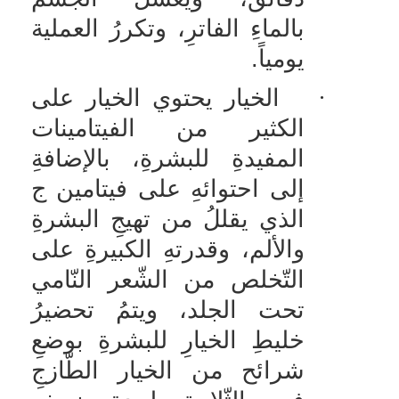
بالماءِ الفاترِ، وتكررُ العملية
يومياً.
·
الخيار يحتوي الخيار على
الكثير من الفيتامينات
المفيدةِ للبشرةِ، بالإضافةِ
إلى احتوائهِ على فيتامين ج
الذي يقللُ من تهيجِ البشرةِ
والألم، وقدرتهِ الكبيرةِ على
التّخلص من الشّعر النّامي
تحت الجلد، ويتمُ تحضيرُ
خليطِ الخيارِ للبشرةِ بوضعِ
شرائح من الخيار الطّازجِ