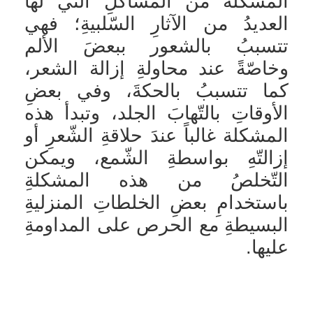
المشكلةُ من المشاكلِ التّي لها
العديدُ من الآثارِ السّلبيةِ؛ فهي
تتسببُ بالشعور ببعضَ الألم
وخاصّةً عند محاولةِ إزالة الشعر،
كما تتسببُ بالحكةَ، وفي بعضِ
الأوقاتِ بالتّهابَ الجلد، وتبدأ هذه
المشكلة غالباً عندَ حلاقةِ الشّعرِ أو
إزالتّهِ بواسطةِ الشّمع، ويمكن
التّخلصُ من هذه المشكلةِ
باستخدامِ بعضِ الخلطاتِ المنزليةِ
البسيطةِ مع الحرص على المداومةِ
عليها.