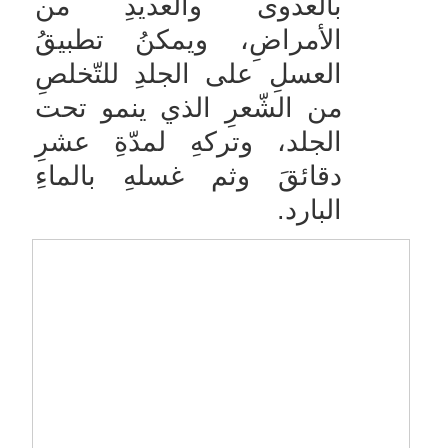
بالعدوى والعديدِ من
الأمراضِ، ويمكنُ تطبيقُ
العسلِ على الجلدِ للتّخلصِ
من الشّعرِ الذي ينمو تحت
الجلد، وتركهِ لمدّةِ عشرِ
دقائقَ وثم غسلهِ بالماءِ
البارد.