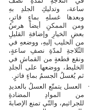
في الثّلاجةِ لمدةِ نصف
ساعة، وتدليكِ الجلدِ بهِ
وبعدها غسلهِ بماءٍ فاترٍ،
ومن الممكنِ أيضاً هرسُ
بعضِ الخيارِ وإضافةِ القليلِ
من الحليب إليهِ، ووضعهِ في
الثّلاجةِ لمدّةِ نصفِ ساعةٍ،
ونقع قطعةٍ من القماشِ في
الخليط، ووضعها على الجلدِ
ثم يُغسلُ الجسمُ بماءٍ فاترٍ.
·
العسل يتمتّع العسلُ بالعديدِ
من الموادِ المضادةِ
للجراثيم، والتّي تمنع الإصابةَ