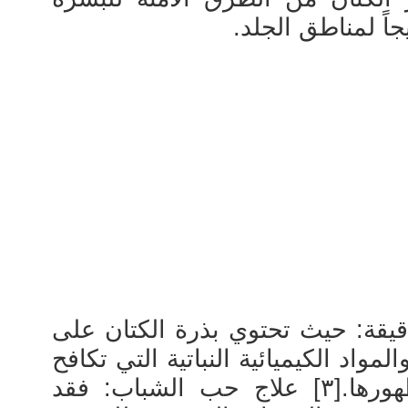
جاً لمناطق الجلد.
قيقة: حيث تحتوي بذرة الكتان على
واد الكيميائية النباتية التي تكافح
علامات الشيخوخة، وتقلل ظهورها.[٣] علاج حب الشباب: فقد