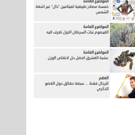
المواضيع العامة
خمسة مصادر طبيعية لفيتامين "دال" غير اشعة
الشمس
المواضيع العامة
القيصوم نبات السرطان الاول تعرف اليه
المواضيع العامة
عشبة العشرق افضل حل لانقاص الوزن .
العقم
للرجال فقط .....سبعة حقائق حول العضو
الذكري