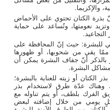
حمرارها، والتقليل من بعض مشاكل
 والإكزيما.
ّ بذرة الكتان تحتوي على الأحماض
وتزيد نعومتها، وتُساعد على حماية
التجاعيد.
 للبشرة: حيث إنّ المحافظة على
ممّا يقي من شحوبها، أو ظهورها
بالذكر أنّ جفاف البشرة يمكن أن
مشاكل البشرة.
ر الكتان أو زيته للعناية بالبشرة؛
 وهناك عدّة طرق لاستخدام بذر
ق الفرك بلطف، أو يتم تناوله مع
لٍ يومي من خلال إضافته لبعض
ر الكتان من الطرق الآمنة للبشرة