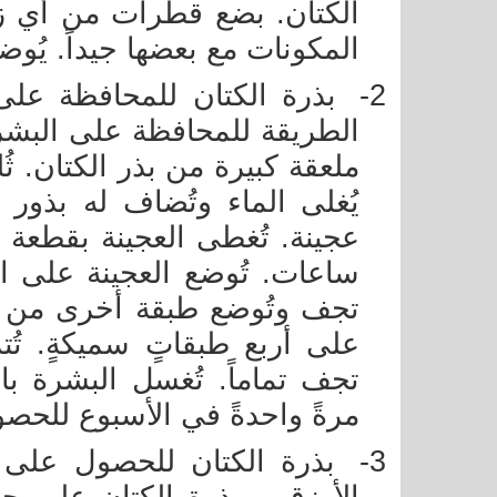
الكتان. بضع قطرات من أي ز
المكونات مع بعضها جيداً. يُ
2-
بذرة الكتان للمحافظة على
الطريقة للمحافظة على البشرة
ملعقة كبيرة من بذر الكتان. ث
يُغلى الماء وتُضاف له بذور 
ساعات. تُوضع العجينة على ا
تجف وتُوضع طبقة أخرى من ال
على أربع طبقاتٍ سميكةٍ. تُ
تجف تماماً. تُغسل البشرة بال
مرةً واحدةً في الأسبوع للحص
3-
بذرة الكتان للحصول على ب