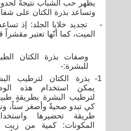
يظهر حب الشباب نتيجةً لحدو
وتساعد بذرة الكتان على شفائها؛
-
تجديد خلايا الجلد: إذ تساعد
الميت، كما أنّها تعتبر مقشراً ق
وصفات بذرة الكتان الطبي
للبشرة:-
1-
بذرة الكتان لترطيب البش
يمكن استخدام هذه الوص
لترطيب البشرة بطريقةٍ طبيع
كي تبدو صحيةً وأصغر سناً، ون
طريقة تحضيرها واستخدامه
المكونات: كمية من زيت ب