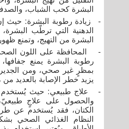
التقليل من تهيج البشرة، وا
البشرة كحب الشباب، والصدفية،
-
زيادة رطوبة البشرة: حيث إن
الدهنية التي ترطّب البشرة، 
البشرة من التهيج، وتمنع ظهور 
-
المحافظة على اللون الصحي
رطوبة البشرة يمنع جفافها، 
بمظرٍ غير صحي، ومن الجدير 
يزيد خطر الإصابة بالعديد من 
-
علاج طبيعي: حيث يُستخدم بذ
والحصول على علاجٍ طبيعيّ،
الكتان، فقد يُستخدم عن طري
النظام الغذائي الصحي بشك
الأطباق، ويُعتبر استخدام بذ