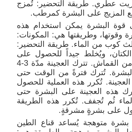
يت عطري. طريقة التحضير: تُمزج
وضع المزيج على البشرة كمرطب.
 قوة البشرة يمكن استخدام هذه
 وقوتها، وطريقتها هي: المكونات:
ُلث كوب من الماء. طريقة التحضير:
الكتان، ويُخلط جيداً للحصول على
عجينة. تُغطى العجينة بقطعة من القماش. تترك العجينة مدّة 3-4
لبشرة. تُترك فترةً من الوقت حتى
عجينة. تُكرر هذه العملية للحصول
ترك هذه العجينة على البشرة حتى
ماء ثُم تُجفف. تُكرر هذه الطريقة
ول على بشرةٍ مشرقةٍ.
شرة متوهجة يُساعد قناع الطين