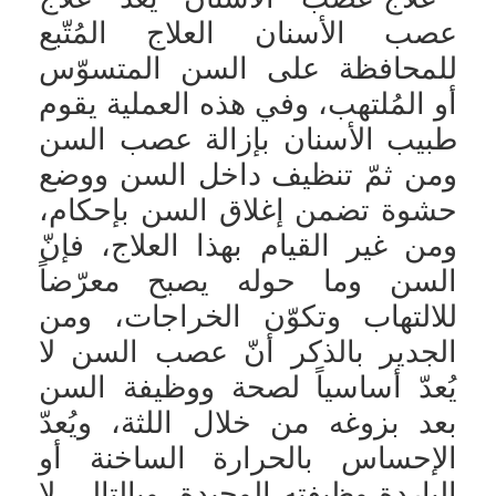
عصب الأسنان
العلاج المُتّبع
للمحافظة على السن المتسوّس
أو المُلتهب، وفي هذه العملية يقوم
طبيب الأسنان بإزالة عصب السن
ومن ثمّ تنظيف داخل السن ووضع
حشوة تضمن إغلاق السن بإحكام،
ومن غير القيام بهذا العلاج، فإنّ
السن وما حوله يصبح معرّضاً
للالتهاب وتكوّن الخراجات، ومن
الجدير بالذكر أنّ عصب السن لا
يُعدّ أساسياً لصحة ووظيفة السن
بعد بزوغه من خلال اللثة، ويُعدّ
الإحساس بالحرارة الساخنة أو
الباردة وظيفته الوحيدة، وبالتالي لا