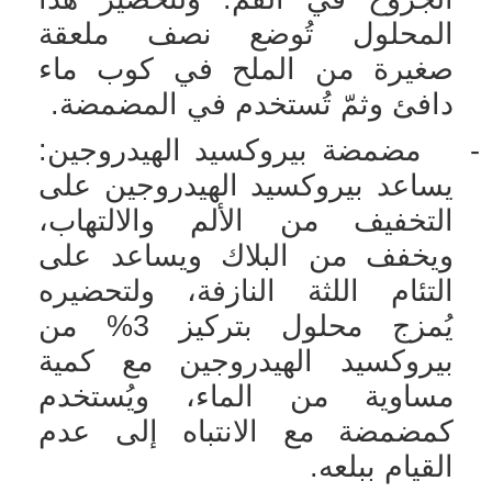
المحلول تُوضع نصف ملعقة
صغيرة من الملح في كوب ماء
دافئ وثمّ تُستخدم في المضمضة.
-
مضمضة بيروكسيد الهيدروجين:
يساعد بيروكسيد الهيدروجين على
التخفيف من الألم والالتهاب،
ويخفف من البلاك ويساعد على
التئام اللثة النازفة، ولتحضيره
يُمزج محلول بتركيز 3% من
بيروكسيد الهيدروجين مع كمية
مساوية من الماء، ويُستخدم
كمضمضة مع الانتباه إلى عدم
القيام ببلعه.