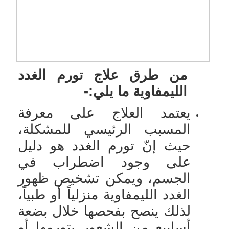
من طرق علاج تورم الغدد
الليمفاوية ما يلي:-
يعتمد العلاج على معرفة
المسبب الرئيسي للمشكلة،
حيث إنّ تورم الغدد هو دليل
على وجود اضطراب في
الجسم، ويمكن تشخيص ظهور
الغدد الليمفاوية منزلياً أو طبياً،
لذلك ينصح بفحصها خلال بضعة
أسابيع من الشعور بتورمها أو