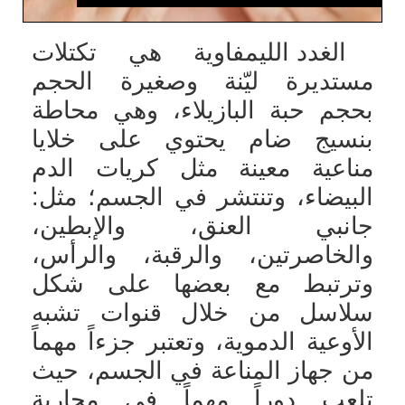
الغدد الليمفاوية هي تكتلات
مستديرة ليّنة وصغيرة الحجم
بحجم حبة البازيلاء، وهي محاطة
بنسيج ضام يحتوي على خلايا
مناعية معينة مثل كريات الدم
البيضاء، وتنتشر في الجسم؛ مثل:
جانبي العنق، والإبطين،
والخاصرتين، والرقبة، والرأس،
وترتبط مع بعضها على شكل
سلاسل من خلال قنوات تشبه
الأوعية الدموية، وتعتبر جزءاً مهماً
من جهاز المناعة في الجسم، حيث
تلعب دوراً مهماً في محاربة